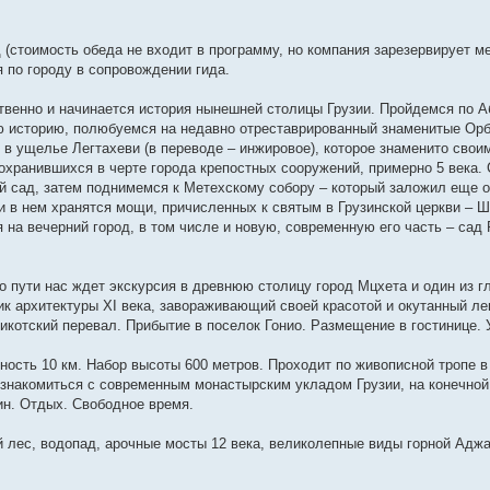
 (стоимость обеда не входит в программу, но компания зарезервирует ме
 по городу в сопровождении гида.
твенно и начинается история нынешней столицы Грузии. Пройдемся по А
ую историю, полюбуемся на недавно отреставрированный знаменитые Орб
 в ущелье Легтахеви (в переводе – инжировое), которое знаменито свои
охранившихся в черте города крепостных сооружений, примерно 5 века. 
ий сад, затем поднимемся к Метехскому собору – который заложил еще 
я и в нем хранятся мощи, причисленных к святым в Грузинской церкви – 
 на вечерний город, в том числе и новую, современную его часть – сад 
о пути нас ждет экскурсия в древнюю столицу город Мцхета и один из г
к архитектуры XI века, завораживающий своей красотой и окутанный ле
котский перевал. Прибытие в поселок Гонио. Размещение в гостинице.
енность 10 км. Набор высоты 600 метров. Проходит по живописной тропе в
ознакомиться с современным монастырским укладом Грузии, на конечной
ин. Отдых. Свободное время.
й лес, водопад, арочные мосты 12 века, великолепные виды горной Адж