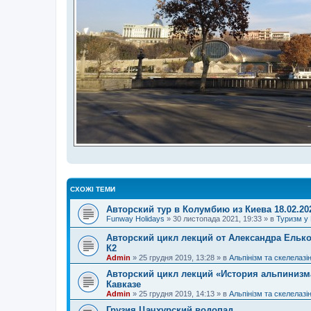
СХОЖІ ТЕМИ
Авторский тур в Колумбию из Киева 18.02.20
Funway Holidays
»
30 листопада 2021, 19:33
» в
Туризм у 
Авторский цикл лекций от Александра Елько
К2
Admin
»
25 грудня 2019, 13:28
» в
Альпінізм та скелелазі
Авторский цикл лекций «История альпинизм
Кавказе
Admin
»
25 грудня 2019, 14:13
» в
Альпінізм та скелелазі
Грузия Цачхурский водопад