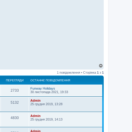
Д
о
1 повідомлення • Сторінка
1
з
1
г
о
ПЕРЕГЛЯДИ
ОСТАННЄ ПОВІДОМЛЕННЯ
р
и
Funway Holidays
2733
30 листопада 2021, 19:33
Admin
5132
25 грудня 2019, 13:28
Admin
4830
25 грудня 2019, 14:13
Admin