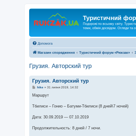
Туристичний фор
Подорожі по всьому світу. Турист
теми, обмін досвідом. Огляди та
Допомога
Магазин спорядження
Туристичний форум «Рюкзак»
Грузия. Авторский тур
Грузия. Авторский тур
П
hike
»
31 липня 2019, 14:32
о
в
Маршрут
і
д
о
Тбилиси – Гонио – Батуми-Тбилиси (8 дней\7 ночей)
м
л
е
Дата: 30.09.2019 — 07.10.2019
н
н
я
Продолжительность: 8 дней / 7 ночи.