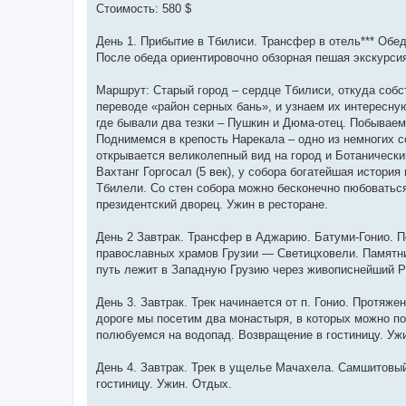
Стоимость: 580 $
День 1. Прибытие в Тбилиси. Трансфер в отель*** Обед
После обеда ориентировочно обзорная пешая экскурсия
Маршрут: Старый город – сердце Тбилиси, откуда собс
переводе «район серных бань», и узнаем их интересн
где бывали два тезки – Пушкин и Дюма-отец. Побываем
Поднимемся в крепость Нарекала – одно из немногих с
открывается великолепный вид на город и Ботаническ
Вахтанг Горгосал (5 век), у собора богатейшая истори
Тбилели. Со стен собора можно бесконечно пюбоваться
президентский дворец. Ужин в ресторане.
День 2 Завтрак. Трансфер в Аджарию. Батуми-Гонио. П
православных храмов Грузии — Светицховели. Памятни
путь лежит в Западную Грузию через живописнейший Ри
День 3. Завтрак. Трек начинается от п. Гонио. Протяж
дороге мы посетим два монастыря, в которых можно п
полюбуемся на водопад. Возвращение в гостиницу. Уж
День 4. Завтрак. Трек в ущелье Мачахела. Самшитовы
гостиницу. Ужин. Отдых.