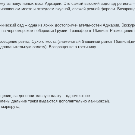
ому из популярных мест Аджарии. Это самый высокий водопад региона –
вописном месте и отведаем вкусной, свежей речной форели. Возвращен
анический сад – одна из ярких достопримечательностей Аджарии. Экскур
 на черноморском побережье Грузии. Трансфер в Тбилиси. Размещение 
осещение рынка, Сухого моста (знаменитый блошиный рынок Тбилиси),в
 дополнительную оплату). Возвращение в гостиницу.
ещение, за дополнительную плату – одноместное.
заявлены дальние треки выдаются дополнительно ланчбоксы).
 маршрута;