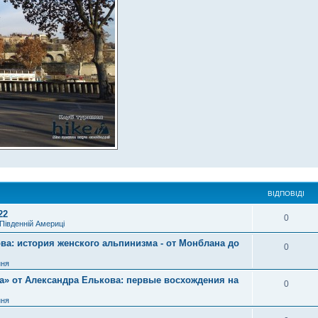
ВІДПОВІДІ
22
0
Південній Америці
ва: история женского альпинизма - от Монблана до
0
ння
а» от Александра Елькова: первые восхождения на
0
ння