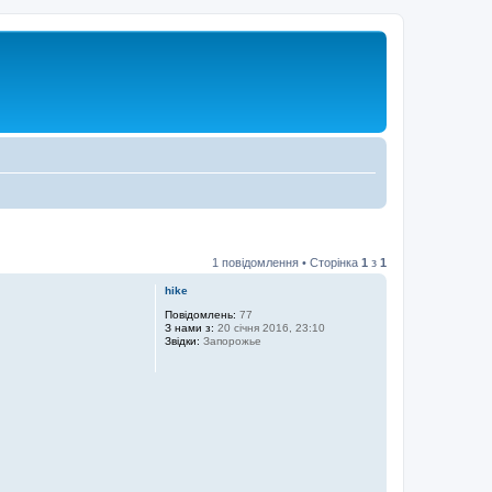
1 повідомлення • Сторінка
1
з
1
hike
Повідомлень:
77
З нами з:
20 січня 2016, 23:10
Звідки:
Запорожье