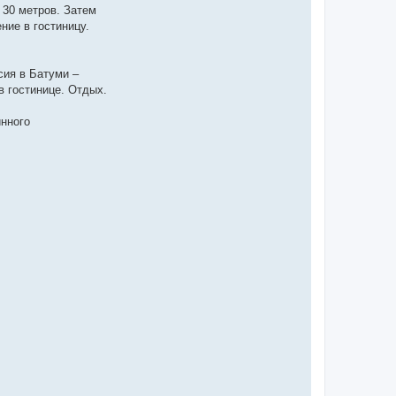
 30 метров. Затем
ие в гостиницу.
сия в Батуми –
в гостинице. Отдых.
инного