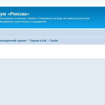
ум «Рюкзак»
ична дошка оголошень України. Спілкування на будь-які навколотуристичні
 обговорення туристичного спорядження
Закордонний туризм
Туризм в Азії
Грузія