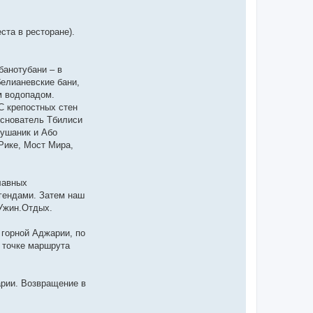
ста в ресторане).
банотубани – в
елианевские бани,
м водопадом.
С крепостных стен
основатель Тбилиси
Шушаник и Або
Рике, Мост Мира,
лавных
гендами. Затем наш
 Ужин.Отдых.
 горной Аджарии, по
 точке маршрута
арии. Возвращение в