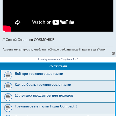
// Сергей Савельев COSMOHIKE
Головна мета туризму: «набрати побільше, забрати подалі і там все це з'їсти»!
1 повідомлення • Сторінка
1
з
1
Схожі теми
Всё про треккинговые палки
Как выбрать треккинговые палки
10 лучших продуктов для походов
Треккинговые палки Fizan Compact 3