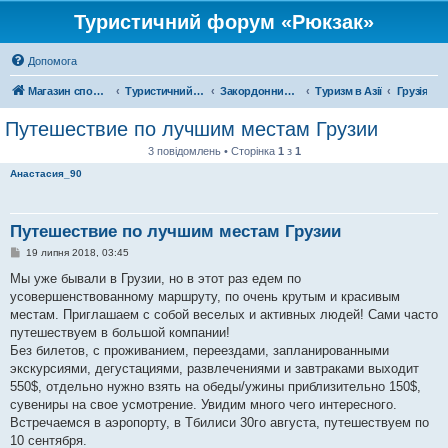
Туристичний форум «Рюкзак»
Допомога
Магазин спорядження
Туристичний форум «Рюкзак»
Закордонний туризм
Туризм в Азії
Грузія
Путешествие по лучшим местам Грузии
3 повідомлень • Сторінка
1
з
1
Анастасия_90
Путешествие по лучшим местам Грузии
П
19 липня 2018, 03:45
о
в
Мы уже бывали в Грузии, но в этот раз едем по
і
усовершенствованному маршруту, по очень крутым и красивым
д
о
местам. Приглашаем с собой веселых и активных людей! Сами часто
м
путешествуем в большой компании!
л
е
Без билетов, с проживанием, переездами, запланированными
н
экскурсиями, дегустациями, развлечениями и завтраками выходит
н
я
550$, отдельно нужно взять на обеды/ужины приблизительно 150$,
сувениры на свое усмотрение. Увидим много чего интересного.
Встречаемся в аэропорту, в Тбилиси 30го августа, путешествуем по
10 сентября.