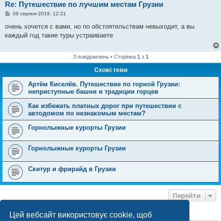
Re: Путешествие по лучшим местам Грузии
П
06 серпня 2019, 12:21
о
в
очень хочется с вами, но по обстоятельствам невыходит, а вы
і
каждый год такие туры устраиваете
д
о
м
л
3 повідомлень • Сторінка
1
з
1
е
н
Схожі теми
н
я
Артём Киселёв. Путешествие по горной Грузии:
неприступные башни и традиции горцев
Как избежать платных дорог при путешествии с
автодомом по незнакомым местам?
Горнолыжные курорты Грузии
Горнолыжные курорты Грузии
Скитур и фрирайд в Грузии
Перейти
Цей вебсайт використовує cookie, щоб
ХТО ЗАРАЗ ОНЛАЙН