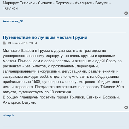
Маршрут Тбилиси - Сигнахи - Боржоми - Ахалцихе - Батуми -
Тбилиси
Анастасия_90
Путешествие по лучшим местам Грузии
П
19 липня 2018, 23:54
о
в
Мы часто бываем в Грузии с друзьями, в этот раз едем по
і
усовершенствованному маршруту, по очень крутым и красивым
д
о
местам. Приглашаем с собой веселых и активных людей! Сразу по
м
расценкам - без билетов, с проживанием, переездами,
л
е
запланированными экскурсиями, дегустациями, развлечениями и
н
завтраками выходит 550$, отдельно нужно взять на обеды/ужины
н
я
приблизительно 150$, сувениры на свое усмотрение. Увидим много
чего интересного. Предлагаю встретиться в аэропорту Тбилиси 30го
августа, путешествуем по 10 сентября.
В общем планируем посетить города Тбилиси, Сигнахи, Боржоми,
Ахалцихе, Батуми.
olimpck