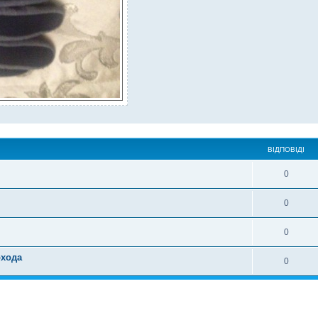
ВІДПОВІДІ
0
0
0
охода
0