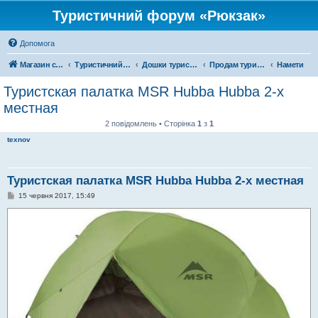
Туристичний форум «Рюкзак»
Допомога
Магазин спорядження
Туристичний форум «Рюкзак»
Дошки туристичних оголошень
Продам туристичне спорядження
Намети
Туристская палатка MSR Hubba Hubba 2-х
местная
2 повідомлень • Сторінка
1
з
1
texnov
Туристская палатка MSR Hubba Hubba 2-х местная
П
15 червня 2017, 15:49
о
в
і
д
о
м
л
е
н
н
я