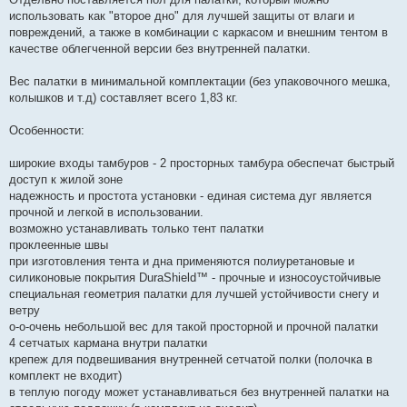
использовать как "второе дно" для лучшей защиты от влаги и
повреждений, а также в комбинации с каркасом и внешним тентом в
качестве облегченной версии без внутренней палатки.
Вес палатки в минимальной комплектации (без упаковочного мешка,
колышков и т.д) составляет всего 1,83 кг.
Особенности:
широкие входы тамбуров - 2 просторных тамбура обеспечат быстрый
доступ к жилой зоне
надежность и простота установки - eдиная система дуг является
прочной и легкой в использовании.
возможно устанавливать только тент палатки
проклеенные швы
при изготовления тента и дна применяются полиуретановые и
силиконовые покрытия DuraShield™ - прочные и износоустойчивые
специальная геометрия палатки для лучшей устойчивости снегу и
ветру
о-о-очень небольшой вес для такой просторной и прочной палатки
4 сетчатых кармана внутри палатки
крепеж для подвешивания внутренней сетчатой полки (полочка в
комплект не входит)
в теплую погоду может устанавливаться без внутренней палатки на