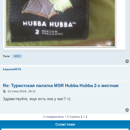
Теги:
MSR
kapusta9076
Re: Туристская палатка MSR Hubba Hubba 2-х местная
П
10 січня 2018, 18:11
о
в
Здравствуйте, еще есть она у вас? =)
і
д
о
м
л
2 повідомлень • Сторінка
1
з
1
е
н
Схожі теми
н
я