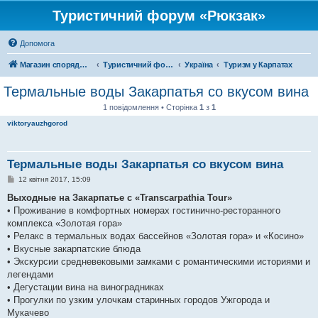
Туристичний форум «Рюкзак»
Допомога
Магазин спорядження
Туристичний форум «Рюкзак»
Україна
Туризм у Карпатах
Термальные воды Закарпатья со вкусом вина
1 повідомлення • Сторінка
1
з
1
viktoryauzhgorod
Термальные воды Закарпатья со вкусом вина
П
12 квітня 2017, 15:09
о
в
Выходные на Закарпатье с «Transcarpathia Tour»
і
• Проживание в комфортных номерах гостинично-ресторанного
д
о
комплекса «Золотая гора»
м
• Релакс в термальных водах бассейнов «Золотая гора» и «Косино»
л
е
• Вкусные закарпатские блюда
н
• Экскурсии средневековыми замками с романтическими историями и
н
я
легендами
• Дегустации вина на виноградниках
• Прогулки по узким улочкам старинных городов Ужгорода и
Мукачево