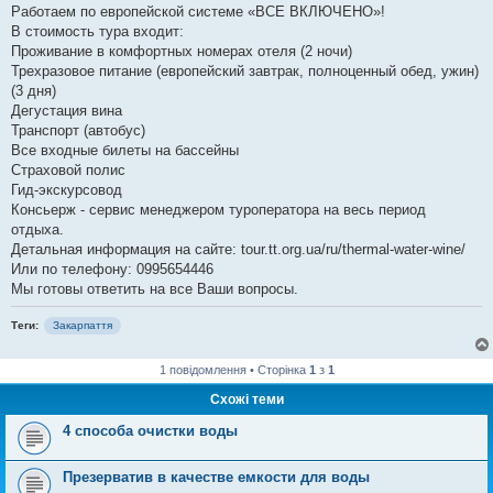
Работаем по европейской системе «ВСЕ ВКЛЮЧЕНО»!
В стоимость тура входит:
Проживание в комфортных номерах отеля (2 ночи)
Трехразовое питание (европейский завтрак, полноценный обед, ужин)
(3 дня)
Дегустация вина
Транспорт (автобус)
Все входные билеты на бассейны
Страховой полис
Гид-экскурсовод
Консьерж - сервис менеджером туроператора на весь период
отдыха.
Детальная информация на сайте: tour.tt.org.ua/ru/thermal-water-wine/
Или по телефону: 0995654446
Мы готовы ответить на все Ваши вопросы.
Теги:
Закарпаття
1 повідомлення • Сторінка
1
з
1
Схожі теми
4 способа очистки воды
Презерватив в качестве емкости для воды