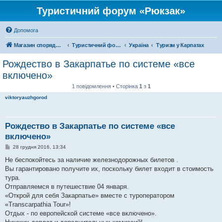
Туристичний форум «Рюкзак»
Допомога
Магазин спорядження
Туристичний форум «Рюкзак»
Україна
Туризм у Карпатах
Рождество в Закарпатье по системе «все
включено»
1 повідомлення • Сторінка
1
з
1
viktoryauzhgorod
Рождество в Закарпатье по системе «все
включено»
П
28 грудня 2016, 13:34
о
в
Не беспокойтесь за наличие железнодорожных билетов .
і
Вы гарантировано получите их, поскольку билет входит в стоимость
д
о
тура.
м
Отправляемся в путешествие 04 января.
л
е
«Открой для себя Закарпатье» вместе с туроператором
н
«Transcarpathia Tour»!
н
я
Отдых - по европейской системе «все включено».