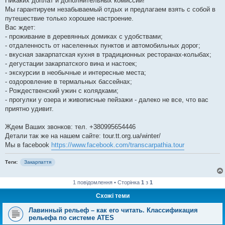
Никаких доплат и дополнительных комиссий!
Мы гарантируем незабываемый отдых и предлагаем взять с собой в
путешествие только хорошее настроение.
Вас ждет:
- проживание в деревянных домиках с удобствами;
- отдаленность от населенных пунктов и автомобильных дорог;
- вкусная закарпатская кухня в традиционных ресторанах-колыбах;
- дегустации закарпатского вина и настоек;
- экскурсии в необычные и интересные места;
- оздоровление в термальных бассейнах;
- Рождественский ужин с колядками;
- прогулки у озера и живописные пейзажи - далеко не все, что вас
приятно удивит.
Ждем Ваших звонков: тел. +380995654446
Детали так же на нашем сайте: tour.tt.org.ua/winter/
Мы в facebook
https://www.facebook.com/transcarpathia.tour
Теги:
Закарпаття
1 повідомлення • Сторінка
1
з
1
Схожі теми
Лавинный рельеф – как его читать. Классификация
рельефа по системе ATES