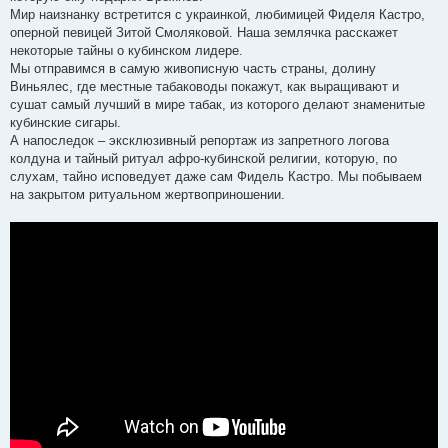
я
Мир наизнанку встретится с украинкой, любимицей Фиделя Кастро,
оперной певицей Зитой Смоляковой. Наша землячка расскажет
некоторые тайны о кубинском лидере.
Мы отправимся в самую живописную часть страны, долину
Виньялес, где местные табаководы покажут, как выращивают и
сушат самый лучший в мире табак, из которого делают знаменитые
кубинские сигары.
А напоследок – эксклюзивный репортаж из запретного логова
колдуна и тайный ритуал афро-кубинской религии, которую, по
слухам, тайно исповедует даже сам Фидель Кастро. Мы побываем
на закрытом ритуальном жертвоприношении.