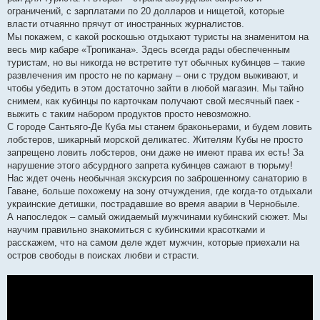
ограничений, с зарплатами по 20 долларов и нищетой, которые
власти отчаянно прячут от иностранных журналистов.
Мы покажем, с какой роскошью отдыхают туристы на знаменитом на
весь мир кабаре «Тропикана». Здесь всегда рады обеспеченным
туристам, но вы никогда не встретите тут обычных кубинцев – такие
развлечения им просто не по карману – они с трудом выживают, и
чтобы убедить в этом достаточно зайти в любой магазин. Мы тайно
снимем, как кубинцы по карточкам получают свой месячный паек -
выжить с таким набором продуктов просто невозможно.
С городе Сантьяго-Де Куба мы станем браконьерами, и будем ловить
лобстеров, шикарный морской деликатес. Жителям Кубы не просто
запрещено ловить лобстеров, они даже не имеют права их есть! За
нарушение этого абсурдного запрета кубинцев сажают в тюрьму!
Нас ждет очень необычная экскурсия по заброшенному санаторию в
Гаване, больше похожему на зону отчуждения, где когда-то отдыхали
украинские детишки, пострадавшие во время аварии в Чернобыле.
А напоследок – самый ожидаемый мужчинами кубинский сюжет. Мы
научим правильно знакомиться с кубинскими красотками и
расскажем, что на самом деле ждет мужчин, которые приехали на
остров свободы в поисках любви и страсти.