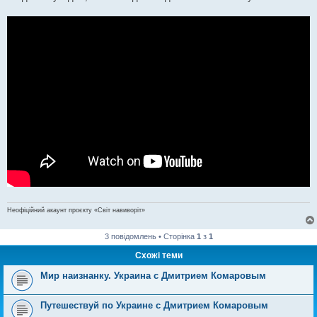
Неофіційний акаунт проєкту «Світ навиворіт»
3 повідомлень • Сторінка
1
з
1
Схожі теми
Мир наизнанку. Украина с Дмитрием Комаровым
Путешествуй по Украине с Дмитрием Комаровым