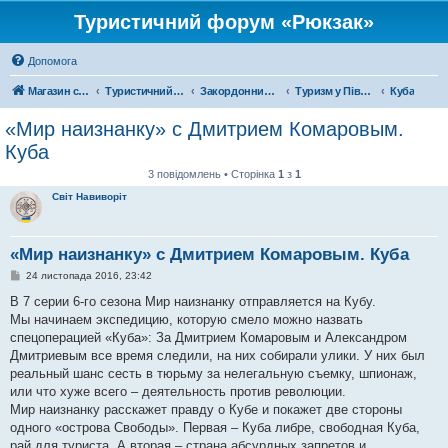
Туристичний форум «Рюкзак»
Допомога
Магазин спорядження
Туристичний форум «Рюкзак»
Закордонний туризм
Туризм у Північній Америці
Куба
«Мир наизнанку» с Дмитрием Комаровым.
Куба
3 повідомлень • Сторінка
1
з
1
Світ Навиворіт
«Мир наизнанку» с Дмитрием Комаровым. Куба
П
24 листопада 2016, 23:42
о
в
В 7 серии 6-го сезона Мир наизнанку отправляется на Кубу.
і
Мы начинаем экспедицию, которую смело можно назвать
д
о
спецоперацией «Куба»: За Дмитрием Комаровым и Александром
м
Дмитриевым все время следили, на них собирали улики. У них был
л
е
реальный шанс сесть в тюрьму за нелегальную съемку, шпионаж,
н
или что хуже всего – деятельность против революции.
н
я
Мир наизнанку расскажет правду о Кубе и покажет две стороны
одного «острова Свободы». Первая – Куба либре, свободная Куба,
рай для туриста. А вторая – страна абсурдных запретов и