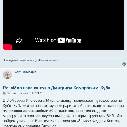
Неофіційний акаунт проєкту «Світ навиворіт»
Світ Навиворіт
Re: «Мир наизнанку» с Дмитрием Комаровым. Куба
П
24 листопада 2016, 23:45
о
в
В 8-ой серии 6-го сезона Мир наизнанку продолжает путешествие по
і
Кубе. Кубу можно назвать музеем раритетной автотехники, шикарные
д
о
американские автомобили 50-х годов заменяют здесь даже
м
маршрутки, а роль автобусов выполняют старые грузовики ЗИЛ. Мы
л
е
найдем уникальный автомобиль – личную «Чайку» Фиделя Кастро,
н
которую ему подарил Брежнев.
н