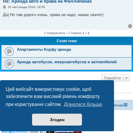
Re: Аренда авто и права на Филлипинах
П
15 листопада 2016, 16:55
о
в
Да) Но там дорого очень, права не надо, наших хватит)
і
д
о
м
л
2 повідомлень • Сторінка
1
з
1
е
н
Схожі теми
н
я
Апартаменты Корфу аренда
Аренда автобусов, микроавтобусов и автомобилей
Перейти
Цей вебсайт використовує cookie, щоб
ХТО ЗАРАЗ ОНЛАЙН
забезпечити вам високий рівень комфорту
Зараз переглядають цей форум:
ClaudeBot [бот ШІ]
і 0 гостей
при користуванні сайтом.
Дізнатися більше
Магазин спорядження
Туристичний форум «Рюкзак»
Команда
Працює на phpBB® Forum Software © phpBB Limited
Згоден
Конфіденційність
|
Умови