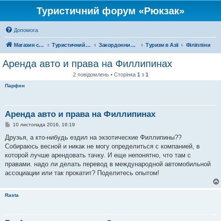
Туристичний форум «Рюкзак»
Допомога
Магазин спорядження
Туристичний форум «Рюкзак»
Закордонний туризм
Туризм в Азії
Філіппіни
Аренда авто и права на Филлипинах
2 повідомлень • Сторінка
1
з
1
Парфен
Аренда авто и права на Филлипинах
П
10 листопада 2016, 16:19
о
в
Друзья, а кто-нибудь ездил на экзотические Филлипины??
і
Собираюсь весной и никак не могу определиться с компанией, в
д
о
которой лучше арендовать тачку. И еще непонятно, что там с
м
правами. надо ли делать перевод в международной автомобильной
л
е
ассоциации или так прокатит? Поделитесь опытом!
н
н
я
Rasta