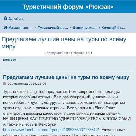
Туристичний форум «Рюкзак»
Допомога
Магазин спорядження
Туристичний форум «Рюкзак»
Дошки туристичних оголошень
Комерційні подорожі
Предлагаем лучшие цены на туры по всему
миру
1 повідомлення • Сторінка
1
з
1
kredisoft
Предлагаем лучшие цены на туры по всему миру
П
09 листопада 2016, 13:06
о
в
Турагенство Elang Tour предлагает Вам современные подходы,
і
которые способны открыть Вам разнообразный, уникальный и
д
о
неповторимый дух, культуру, а главное возможность насладиться
м
ярким отдыхом в разных странах. Все услуги в «Elang Tour»,
л
е
отличаются высоким качеством в сочетании с низкими ценами.
н
НАШИ ЦЕНЫ ВАС ПРИЯТНО УДИВЯТ! УБЕДИТЕСЬ В ЭТОМ САМИ!
н
я
А также мы есть в Фейсбуке
https://www.facebook.com/groups/1095835007173612/
. Ежедневные
обновления туров по лучшим ценам. Вас ожидает еще один