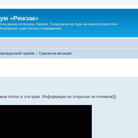
ум «Рюкзак»
ична дошка оголошень України. Спілкування на будь-які навколотуристичні
 обговорення туристичного спорядження
Закордонний туризм
Туризм на московії
вые попал в эти края. Информация из открытых источников)))