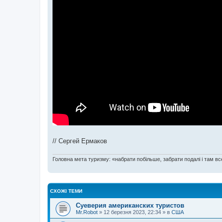
// Сергей Ермаков
Головна мета туризму: «набрати побільше, забрати подалі і там все
СХОЖІ ТЕМИ
Суеверия американских туристов
Mr.Robot
»
12 березня 2023, 22:34
» в
США