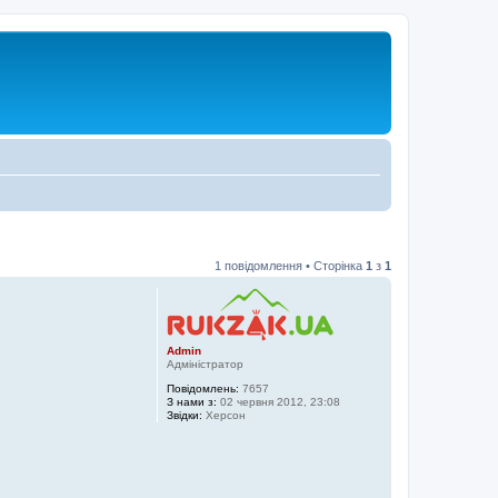
1 повідомлення • Сторінка
1
з
1
Admin
Адміністратор
Повідомлень:
7657
З нами з:
02 червня 2012, 23:08
Звідки:
Херсон