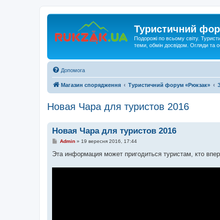
Туристичний фор
Подорожі по всьому світу. Турист
теми, обмін досвідом. Огляди та
Допомога
Магазин спорядження
Туристичний форум «Рюкзак»
Новая Чара для туристов 2016
Новая Чара для туристов 2016
П
Admin
»
19 вересня 2016, 17:44
о
в
Эта информация может пригодиться туристам, кто впер
і
д
о
м
л
е
н
н
я