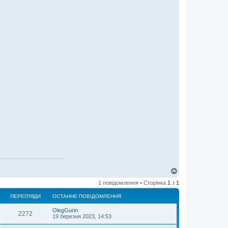
Д
о
1 повідомлення • Сторінка
1
з
1
г
о
ПЕРЕГЛЯДИ
ОСТАННЄ ПОВІДОМЛЕННЯ
р
и
OlegGurin
2272
19 березня 2023, 14:53