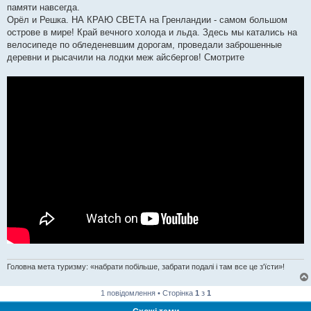
памяти навсегда.
Орёл и Решка. НА КРАЮ СВЕТА на Гренландии - самом большом
острове в мире! Край вечного холода и льда. Здесь мы катались на
велосипеде по обледеневшим дорогам, проведали заброшенные
деревни и рысачили на лодки меж айсбергов! Смотрите
Головна мета туризму: «набрати побільше, забрати подалі і там все це з'їсти»!
1 повідомлення • Сторінка
1
з
1