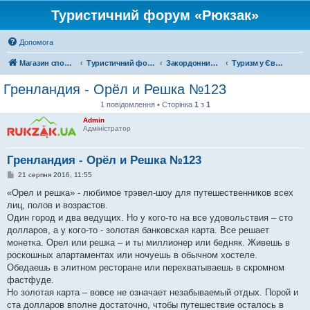
Туристичний форум «Рюкзак»
Допомога
Магазин спорядження
Туристичний форум «Рюкзак»
Закордонний туризм
Туризм у Європі
Гренландия - Орёл и Решка №123
1 повідомлення • Сторінка
1
з
1
Admin
Адміністратор
Гренландия - Орёл и Решка №123
П
21 серпня 2016, 11:55
о
в
«Орел и решка» - любимое трэвел-шоу для путешественников всех
і
лиц, полов и возрастов.
д
о
Один город и два ведущих. Но у кого-то на все удовольствия – сто
м
долларов, а у кого-то - золотая банковская карта. Все решает
л
е
монетка. Орел или решка – и ты миллионер или бедняк. Живешь в
н
роскошных апартаментах или ночуешь в обычном хостеле.
н
я
Обедаешь в элитном ресторане или перехватываешь в скромном
фастфуде.
Но золотая карта – вовсе не означает незабываемый отдых. Порой и
ста долларов вполне достаточно, чтобы путешествие осталось в