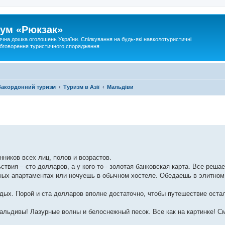
ум «Рюкзак»
ична дошка оголошень України. Спілкування на будь-які навколотуристичні
 обговорення туристичного спорядження
Закордонний туризм
Туризм в Азії
Мальдіви
ников всех лиц, полов и возрастов.
ствия – сто долларов, а у кого-то - золотая банковская карта. Все реша
ных апартаментах или ночуешь в обычном хостеле. Обедаешь в элитном
тдых. Порой и ста долларов вполне достаточно, чтобы путешествие оста
льдивы! Лазурные волны и белоснежный песок. Все как на картинке! С