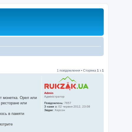
1 повідомлення • Сторінка
1
з
1
Admin
Адміністратор
ет монетка. Орел или
 ресторане или
Повідомлень:
7657
З нами з:
02 червня 2012, 23:08
Звідки:
Херсон
лось в памяти
мотрите