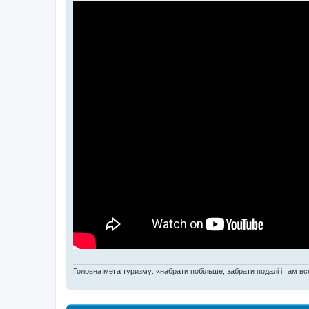
Головна мета туризму: «набрати побільше, забрати подалі і там все