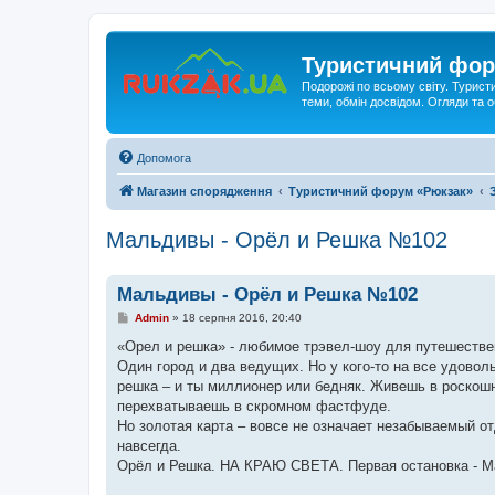
Туристичний фор
Подорожі по всьому світу. Турист
теми, обмін досвідом. Огляди та
Допомога
Магазин спорядження
Туристичний форум «Рюкзак»
Мальдивы - Орёл и Решка №102
Мальдивы - Орёл и Решка №102
П
Admin
»
18 серпня 2016, 20:40
о
в
«Орел и решка» - любимое трэвел-шоу для путешествен
і
Один город и два ведущих. Но у кого-то на все удоволь
д
о
решка – и ты миллионер или бедняк. Живешь в роскош
м
перехватываешь в скромном фастфуде.
л
е
Но золотая карта – вовсе не означает незабываемый о
н
навсегда.
н
я
Орёл и Решка. НА КРАЮ СВЕТА. Первая остановка - Ма