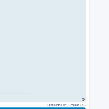
Д
о
1 повідомлення • Сторінка
1
з
1
г