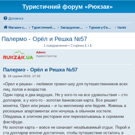
Туристичний форум «Рюкзак»
Допомога
Магазин спорядження
Туристичний форум «Рюкзак»
Закордонний туризм
Туризм у Європі
Італія
Палермо - Орёл и Решка №57
1 повідомлення • Сторінка
1
з
1
Admin
Адміністратор
Палермо - Орёл и Решка №57
П
18 серпня 2016, 17:20
о
в
«Орел и решка» - любимое трэвел-шоу для путешественников всех
і
лиц, полов и возрастов.
д
о
Один город и два ведущих. Но у кого-то на все удовольствия – сто
м
долларов, а у кого-то - золотая банковская карта. Все решает
л
е
монетка. Орел или решка – и ты миллионер или бедняк. Живешь в
н
роскошных апартаментах или ночуешь в обычном хостеле.
н
я
Обедаешь в элитном ресторане или перехватываешь в скромном
фастфуде.
Но золотая карта – вовсе не означает незабываемый отдых. Порой и
ста долларов вполне достаточно, чтобы путешествие осталось в