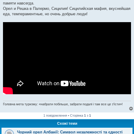
памяти навсегда.
Орел и Решка в Палермо, Сицилия! Сицилийская мафия, вкуснейшая
еда, темпераментные, но очень добрые люди!
Головна мета туризму: «набрати побільше, забрати подалі і там все це з'їсти»!
1 повідомлення • Сторінка
1
з
1
Схожі теми
Чорний орел Албанії: Символ незалежності та єдності