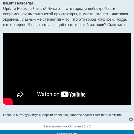
памяти навсегда.
Орёл и Решка в Чикаго! Чикаго — это город и небоскребов, и
современной американской архитектуры, и место, где есть частичка
Украины. Главный же стереотип – то, что это город мафиози. Тогда,
как же здесь без захватывающей гангстерской истории? Смотрите
Головна мета туризму: «набрати побільше, забрати подалі і там все це з'їсти»!
1 повідомлення • Сторінка
1
з
1