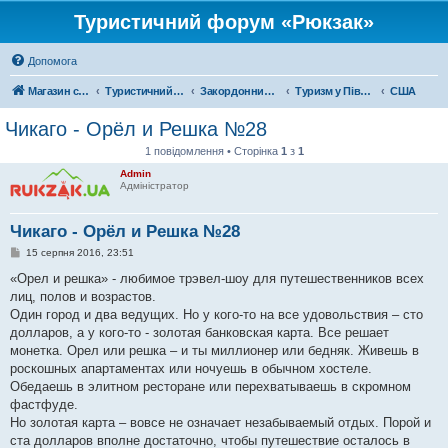
Туристичний форум «Рюкзак»
Допомога
Магазин спорядження
Туристичний форум «Рюкзак»
Закордонний туризм
Туризм у Північній Америці
США
Чикаго - Орёл и Решка №28
1 повідомлення • Сторінка
1
з
1
Admin
Адміністратор
Чикаго - Орёл и Решка №28
П
15 серпня 2016, 23:51
о
в
«Орел и решка» - любимое трэвел-шоу для путешественников всех
і
лиц, полов и возрастов.
д
о
Один город и два ведущих. Но у кого-то на все удовольствия – сто
м
долларов, а у кого-то - золотая банковская карта. Все решает
л
е
монетка. Орел или решка – и ты миллионер или бедняк. Живешь в
н
роскошных апартаментах или ночуешь в обычном хостеле.
н
я
Обедаешь в элитном ресторане или перехватываешь в скромном
фастфуде.
Но золотая карта – вовсе не означает незабываемый отдых. Порой и
ста долларов вполне достаточно, чтобы путешествие осталось в