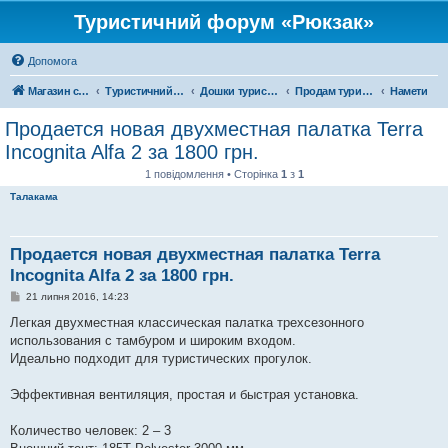
Туристичний форум «Рюкзак»
Допомога
Магазин спорядження
Туристичний форум «Рюкзак»
Дошки туристичних оголошень
Продам туристичне спорядження
Намети
Продается новая двухместная палатка Terra
Incognita Alfa 2 за 1800 грн.
1 повідомлення • Сторінка
1
з
1
Талакама
Продается новая двухместная палатка Terra
Incognita Alfa 2 за 1800 грн.
П
21 липня 2016, 14:23
о
в
Легкая двухместная классическая палатка трехсезонного
і
использования с тамбуром и широким входом.
д
о
Идеально подходит для туристических прогулок.
м
л
е
Эффективная вентиляция, простая и быстрая установка.
н
н
я
Количество человек: 2 – 3