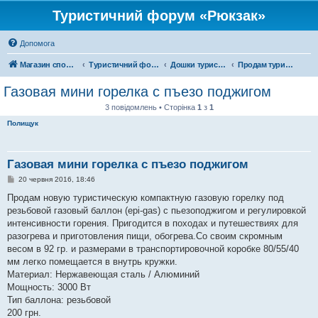
Туристичний форум «Рюкзак»
Допомога
Магазин спорядження
Туристичний форум «Рюкзак»
Дошки туристичних оголошень
Продам туристичне спорядження
Газовая мини горелка с пъезо поджигом
3 повідомлень • Сторінка
1
з
1
Полищук
Газовая мини горелка с пъезо поджигом
П
20 червня 2016, 18:46
о
в
Продам новую туристическую компактную газовую горелку под
і
резьбовой газовый баллон (epi-gas) с пьезоподжигом и регулировкой
д
о
интенсивности горения. Пригодится в походах и путешествиях для
м
разогрева и приготовления пищи, обогрева.Со своим скромным
л
е
весом в 92 гр. и размерами в транспортировочной коробке 80/55/40
н
мм легко помещается в внутрь кружки.
н
я
Материал: Нержавеющая сталь / Алюминий
Мощность: 3000 Вт
Тип баллона: резьбовой
200 грн.