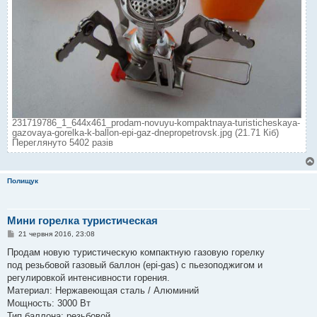
231719786_1_644x461_prodam-novuyu-kompaktnaya-turisticheskaya-
gazovaya-gorelka-k-ballon-epi-gaz-dnepropetrovsk.jpg (21.71 Кіб)
Переглянуто 5402 разів
Полищук
Мини горелка туристическая
П
21 червня 2016, 23:08
о
в
Продам новую туристическую компактную газовую горелку
і
под резьбовой газовый баллон (epi-gas) с пьезоподжигом и
д
о
регулировкой интенсивности горения.
м
Материал: Нержавеющая сталь / Алюминий
л
е
Мощность: 3000 Вт
н
Тип баллона: резьбовой