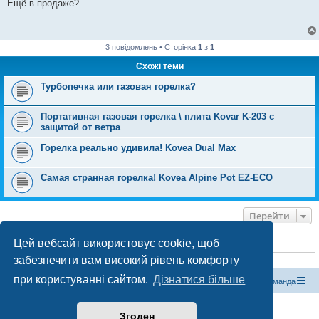
в
Ещё в продаже?
і
д
о
м
л
3 повідомлень • Сторінка
1
з
1
е
н
Схожі теми
н
я
Турбопечка или газовая горелка?
Портативная газовая горелка \ плита Kovar K-203 с
защитой от ветра
Горелка реально удивила! Kovea Dual Max
Самая странная горелка! Kovea Alpine Pot EZ-ECO
Перейти
Цей вебсайт використовує cookie, щоб
ХТО ЗАРАЗ ОНЛАЙН
забезпечити вам високий рівень комфорту
Зараз переглядають цей форум:
ClaudeBot [бот ШІ]
і 0 гостей
при користуванні сайтом.
Дізнатися більше
Магазин спорядження
Туристичний форум «Рюкзак»
Команда
Працює на phpBB® Forum Software © phpBB Limited
Згоден