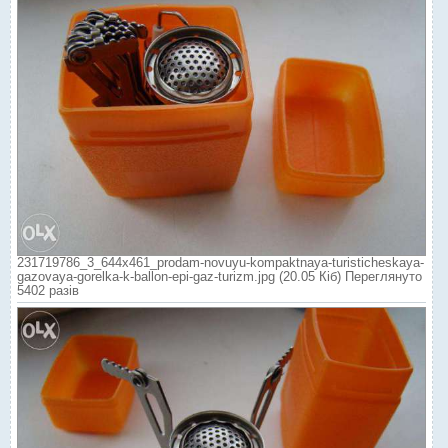
231719786_3_644x461_prodam-novuyu-kompaktnaya-turisticheskaya-
gazovaya-gorelka-k-ballon-epi-gaz-turizm.jpg (20.05 Кіб) Переглянуто
5402 разів