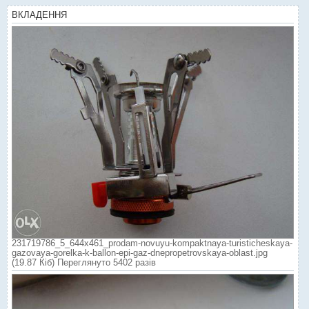
ВКЛАДЕННЯ
231719786_5_644x461_prodam-novuyu-kompaktnaya-turisticheskaya-
gazovaya-gorelka-k-ballon-epi-gaz-dnepropetrovskaya-oblast.jpg
(19.87 Кіб) Переглянуто 5402 разів