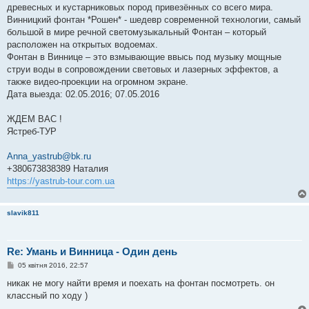
древесных и кустарниковых пород привезённых со всего мира.
Винницкий фонтан *Рошен* - шедевр современной технологии, самый
большой в мире речной светомузыкальный Фонтан – который
расположен на открытых водоемах.
Фонтан в Виннице – это взмывающие ввысь под музыку мощные
струи воды в сопровождении световых и лазерных эффектов, а
также видео-проекции на огромном экране.
Дата выезда: 02.05.2016; 07.05.2016
ЖДЕМ ВАС !
Ястреб-ТУР
Anna_yastrub@bk.ru
+380673838389 Наталия
https://yastrub-tour.com.ua
slavik811
Re: Умань и Винница - Один день
П
05 квітня 2016, 22:57
о
в
никак не могу найти время и поехать на фонтан посмотреть. он
і
классный по ходу )
д
о