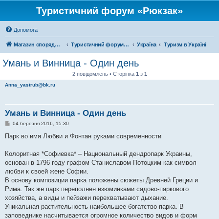
Туристичний форум «Рюкзак»
Допомога
Магазин спорядження
Туристичний форум «Рюкзак»
Україна
Туризм в Україні
Умань и Винница - Один день
2 повідомлень • Сторінка
1
з
1
Anna_yastrub@bk.ru
Умань и Винница - Один день
П
04 березня 2016, 15:30
о
в
Парк во имя Любви и Фонтан руками современности
і
д
о
Колоритная *Софиевка* – Национальный дендропарк Украины,
м
основан в 1796 году графом Станиславом Потоцким как символ
л
е
любви к своей жене Софии.
н
В основу композиции парка положены сюжеты Древней Греции и
н
я
Рима. Так же парк переполнен изюминками садово-паркового
хозяйства, а виды и пейзажи перехватывают дыхание.
Уникальная растительность наибольшее богатство парка. В
заповеднике насчитывается огромное количество видов и форм