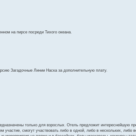
енном на пирсе посреди Тихого океана.
урсию Загадочные Линии Наска за дополнительную плату.
редназначены только для взрослых. Отель предложит интереснейшую п
ем участие, смогут участвовать либо в одной, либо в нескольких, либо 
е мероприятия на пляже и в бассейнах, балы-маскарады, конкурсы тала