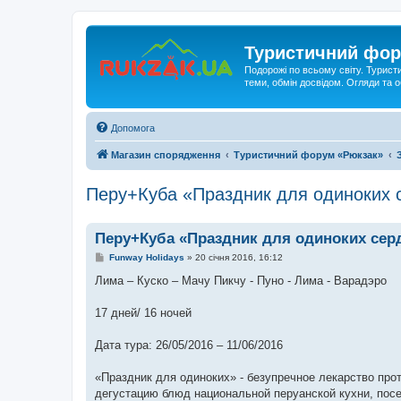
Туристичний фор
Подорожі по всьому світу. Турист
теми, обмін досвідом. Огляди та
Допомога
Магазин спорядження
Туристичний форум «Рюкзак»
Перу+Куба «Праздник для одиноких 
Перу+Куба «Праздник для одиноких сер
П
Funway Holidays
»
20 січня 2016, 16:12
о
в
Лима – Куско – Мачу Пикчу - Пуно - Лима - Варадэро
і
д
о
17 дней/ 16 ночей
м
л
е
Дата тура: 26/05/2016 – 11/06/2016
н
н
я
«Праздник для одиноких» - безупречное лекарство про
дегустацию блюд национальной перуанской кухни, посе