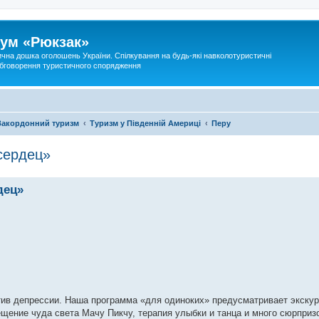
ум «Рюкзак»
ична дошка оголошень України. Спілкування на будь-які навколотуристичні
 обговорення туристичного спорядження
Закордонний туризм
Туризм у Південній Америці
Перу
сердец»
дец»
тив депрессии. Наша программа «для одиноких» предусматривает экскур
щение чуда света Мачу Пикчу, терапия улыбки и танца и много сюрприз