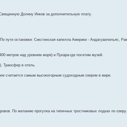
 Священную Долину Инков за дополнительную плату.
 По пути остановки: Сикстинская капелла Америки - Андагуаилильяс, Ра
00 метров над уровнем моря) и Пукара-где посетим музей.
). Трансфер в отель.
орое считается самым высокогорным судоходным озером в мире.
овов. По желанию прогулка на типичных тростниковых лодках по озеру.