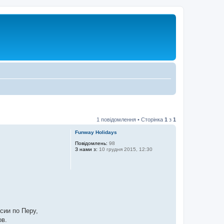
1 повідомлення • Сторінка
1
з
1
Funway Holidays
Повідомлень:
98
З нами з:
10 грудня 2015, 12:30
сии по Перу,
ов.