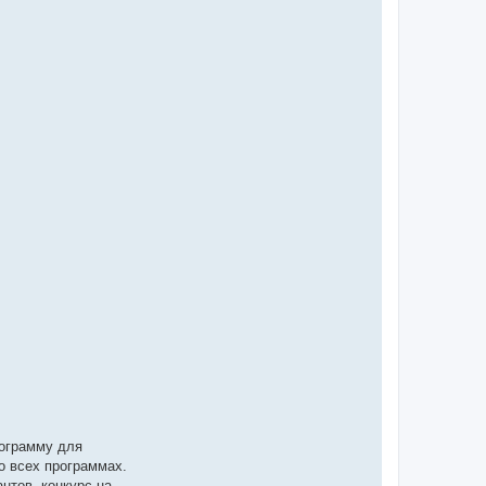
рограмму для
во всех программах.
нтов, конкурс на