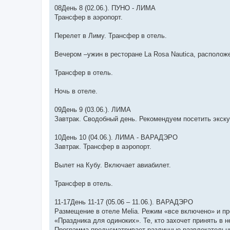
08День 8 (02.06.). ПУНО - ЛИМА
Трансфер в аэропорт.
Перелет в Лиму. Трансфер в отель.
Вечером –ужин в ресторане La Rosa Nautica, располож
Трансфер в отель.
Ночь в отеле.
09День 9 (03.06.). ЛИМА
Завтрак. Сводобный день. Рекомендуем посетить экск
10День 10 (04.06.). ЛИМА - ВАРАДЭРО
Завтрак. Трансфер в аэропорт.
Вылет на Кубу. Включает авиабилет.
Трансфер в отель.
11-17День 11-17 (05.06 – 11.06.). ВАРАДЭРО
Размещение в отеле Melia. Режим «все включено» и п
«Праздника для одиноких». Те, кто захочет принять в н
Программа предусматривает различные развлекательны