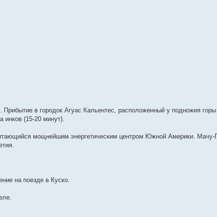
. Прибытие в городок Агуас Кальентес, расположенный у подножия горы
 инков (15-20 минут).
считающийся мощнейшим энергетическим центром Южной Америки. Мачу-
етия.
ние на поезде в Куско.
еле.