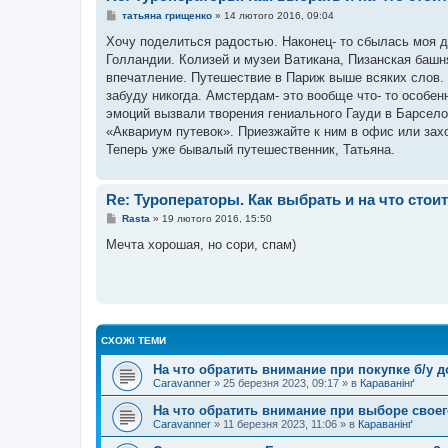
н
П
татьяна грищенко
»
14 лютого 2016, 09:04
я
о
в
Хочу поделиться радостью. Наконец- то сбылась моя д
і
Голландии. Колизей и музеи Ватикана, Пизанская башн
д
о
впечатление. Путешествие в Париж выше всяких слов.
м
забуду никогда. Амстердам- это вообще что- то особе
л
е
эмоций вызвали творения гениального Гауди в Барсело
н
«Аквариум путевок». Приезжайте к ним в офис или захо
н
я
Теперь уже бывалый путешественник, Татьяна.
Re: Туроператоры. Как выбрать и на что стои
П
Rasta
»
19 лютого 2016, 15:50
о
в
Мечта хорошая, но сори, спам)
і
д
о
м
л
е
н
н
СХОЖІ ТЕМИ
я
На что обратить внимание при покупке б/у д
Caravanner
»
25 березня 2023, 09:17
» в
Караванінґ
На что обратить внимание при выборе своег
Caravanner
»
11 березня 2023, 11:06
» в
Караванінґ