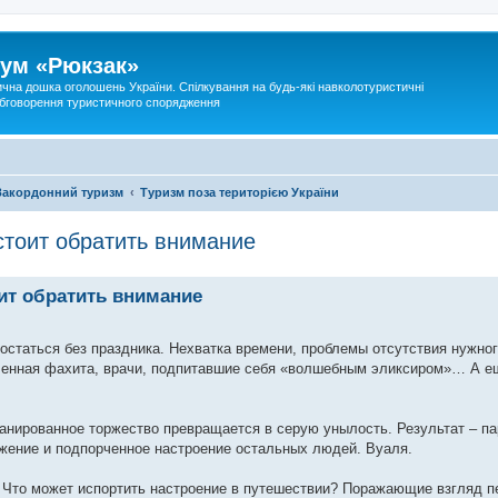
ум «Рюкзак»
ична дошка оголошень України. Спілкування на будь-які навколотуристичні
 обговорення туристичного спорядження
Закордонний туризм
Туризм поза територією України
стоит обратить внимание
оит обратить внимание
остаться без праздника. Нехватка времени, проблемы отсутствия нужног
ленная фахита, врачи, подпитавшие себя «волшебным эликсиром»… А е
ланированное торжество превращается в серую унылость. Результат – па
ажение и подпорченное настроение остальных людей. Вуаля.
е. Что может испортить настроение в путешествии? Поражающие взгляд 