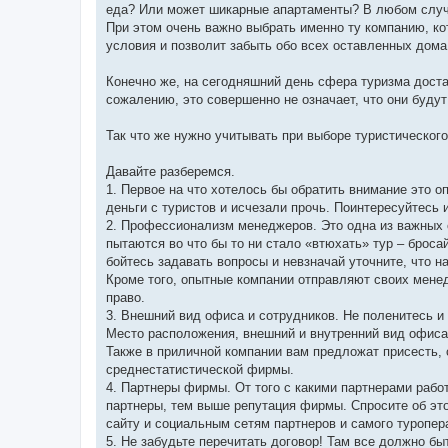
еда? Или может шикарные апартаменты? В любом случа
При этом очень важно выбрать именно ту компанию, к
условия и позволит забыть обо всех оставленных дома
Конечно же, на сегодняшний день сфера туризма доста
сожалению, это совершенно не означает, что они будут
Так что же нужно учитывать при выборе туристическог
Давайте разберемся.
1. Первое на что хотелось бы обратить внимание это о
деньги с туристов и исчезали прочь. Поинтересуйтесь 
2. Профессионализм менеджеров. Это одна из важных 
пытаются во что бы то ни стало «втюхать» тур – броса
бойтесь задавать вопросы и невзначай уточните, что н
Кроме того, опытные компании отправляют своих менед
право.
3. Внешний вид офиса и сотрудников. Не поленитесь и
Место расположения, внешний и внутренний вид офиса 
Также в приличной компании вам предложат присесть,
среднестатистической фирмы.
4. Партнеры фирмы. От того с какими партнерами рабо
партнеры, тем выше репутация фирмы. Спросите об эт
сайту и социальным сетям партнеров и самого туропер
5. Не забудьте перечитать договор! Там все должно бы