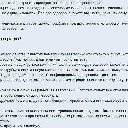
е, шансы отравить праздник сокращаются в десятки раз.
оторая сделает ваш отдых по максимуму идеальным, создаст специаль
 насущных хлопотах. Все это здорово, скажете вы, но как найти ту саму
точно развита и туры можно подобрать под вкус абсолютно любого челов
 качественны.
о оператора?
пыт его работы. Известно немало случаев только что открытых фирм, ко
историей компании, зайдите на сайт, осмотритесь.
составляющих успеха компании. Если с вами ведут разговор неохотно, 
йте трубку и ищите новую компанию. Если же, как вам кажется, все дост
аходится рядом с отелем. У профессионала всегда найдется ответ.
жеров в туры, поэтому спросить в каких странах побывал менеджер у в
 съездите в офис выбранной вами компании. Вот там станет все окончат
и собственно, самого персонала.
 сделают кофе и дадут раздаточные материалы, о чем вы можете забыть
тает компания напрямую зависит уровень вашего отдыха. Чем статуснее
ом менеджера и при окончательном выборе компании, проверьте, немног
атора.
ть прозрачно и понятно.