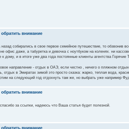
т обратить внимание
а назад собирались в свое первое семейное путешествие, то обзвонив в
не офис даже, а табуретка и девочка с ноутбуком на коленях. ни кассов
 к дому, и в итоге уже два года постоянные клиенты агентства Горячие
овое направление - отдых в ОАЭ, если честно , ничего о пляжном отдых
сь, отдых в Эмиратах зимой это просто сказка: жарко, теплая вода, кра
хотим на следующий год отдохнуть там же, но выбрать уже например Фу
т обратить внимание
спасибо за ссылки, надеюсь что Ваша статья будет полезной.
т обратить внимание