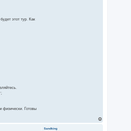
будет этот тур. Как
вляйтесь.
г;
 и физически. Готовы
Д
о
г
Sandking
о