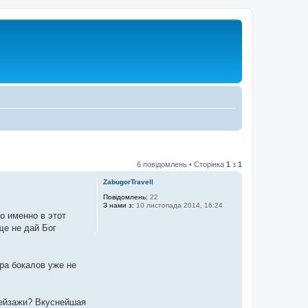
6 повідомлень • Сторінка
1
з
1
ZabugorTravell
Повідомлень:
22
З нами з:
10 листопада 2014, 16:24
о именно в этот
ще не дай Бог
ра бокалов уже не
пейзажи? Вкуснейшая