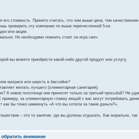
его стоимость. Принято считать, что чем выше цена, тем качественнее 
 лишь проверить эту компанию по выше перечисленной 5-ке.
дки или акции.
мально. Но необходимо помнить стоит ли игра свеч.
торой вы можете приобрести какой-либо другой продукт или услугу.
ьном матрасе или шерсть в бассейне?
ставляет желать лучшего (элементарная санитария);
о? А новое полотенце они приносят только за третьей просьбой? Не уди
 примеру, за элементарную глажку вещей с вас могут потребовать дене
 как бы тонко намекнуть «А что вы хотели за такие деньги?».
ешествие – это то занятие, где вы должны отдыхать. Как морально, так
т обратить внимание