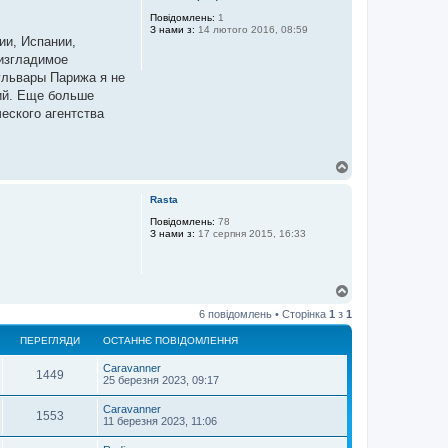
о
р
Повідомлень:
1
З нами з:
14 лютого 2016, 08:59
и
ии, Испании,
еизгладимое
ульвары Парижа я не
ций. Еще больше
еского агентства
Д
о
г
Rasta
о
р
Повідомлень:
78
З нами з:
17 серпня 2015, 16:33
и
Д
о
6 повідомлень • Сторінка
1
з
1
г
о
ПЕРЕГЛЯДИ
ОСТАННЄ ПОВІДОМЛЕННЯ
р
и
Caravanner
1449
25 березня 2023, 09:17
Caravanner
1553
11 березня 2023, 11:06