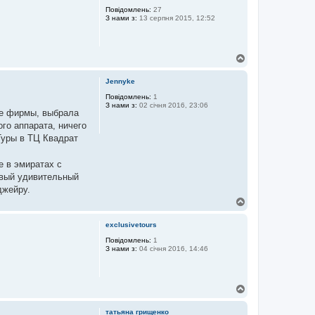
р
Повідомлень:
27
З нами з:
13 серпня 2015, 12:52
и
Д
о
г
Jennyke
о
р
Повідомлень:
1
З нами з:
02 січня 2016, 23:06
и
се фирмы, выбрала
ого аппарата, ничего
 Туры в ТЦ Квадрат
е в эмиратах с
сивый удивительный
джейру.
Д
о
г
exclusivetours
о
р
Повідомлень:
1
З нами з:
04 січня 2016, 14:46
и
Д
о
г
татьяна грищенко