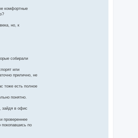
ные комфортные
ю?
ека, но, к
торые собирали
спорят или
аточно прилично, не
ас тоже есть полное
ельно понятно.
, зайдя в офис
 и провереннее
о покопавшись по