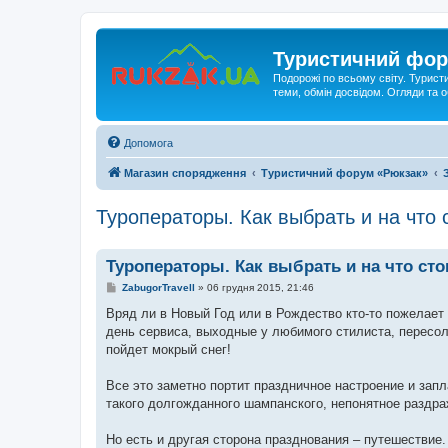
Туристичний фор
Подорожі по всьому світу. Турист
теми, обмін досвідом. Огляди та
Допомога
Магазин спорядження
Туристичний форум «Рюкзак»
Туроператоры. Как выбрать и на что 
Туроператоры. Как выбрать и на что ст
П
ZabugorTravell
»
06 грудня 2015, 21:46
о
в
Вряд ли в Новый Год или в Рождество кто-то пожелает 
і
день сервиса, выходные у любимого стилиста, пересо
д
о
пойдет мокрый снег!
м
л
е
Все это заметно портит праздничное настроение и зап
н
такого долгожданного шампанского, непонятное раздр
н
я
Но есть и другая сторона празднования – путешестви