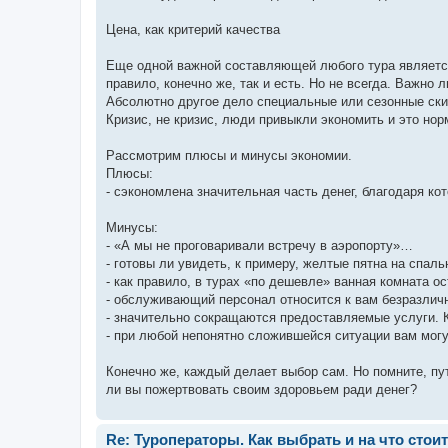
Цена, как критерий качества
Еще одной важной составляющей любого тура является 
правило, конечно же, так и есть. Но не всегда. Важно
Абсолютно другое дело специальные или сезонные ски
Кризис, не кризис, люди привыкли экономить и это нор
Рассмотрим плюсы и минусы экономии.
Плюсы:
- сэкономлена значительная часть денег, благодаря ко
Минусы:
- «А мы не проговаривали встречу в аэропорту»…
- готовы ли увидеть, к примеру, желтые пятна на спал
- как правило, в турах «по дешевле» ванная комната о
- обслуживающий персонал относится к вам безразличн
- значительно сокращаются предоставляемые услуги. К
- при любой непонятно сложившейся ситуации вам могут
Конечно же, каждый делает выбор сам. Но помните, пут
ли вы пожертвовать своим здоровьем ради денег?
Re: Туроператоры. Как выбрать и на что стои