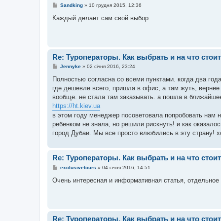
П
Sandking
»
10 грудня 2015, 12:36
о
в
Каждый делает сам свой выбор
і
д
о
м
л
е
Re: Туроператоры. Как выбрать и на что стои
н
н
П
Jennyke
»
02 січня 2016, 23:24
я
о
в
Полностью согласна со всеми пунктами. когда два год
і
где дешевле всего, пришла в офис, а там жуть, вернее 
д
о
вообще. не стала там заказывать. а пошла в ближайшее
м
https://ht.kiev.ua
л
е
в этом году менеджер посоветовала попробовать нам н
н
ребенком не знала, но решили рискнуть! и как оказало
н
я
город Дубаи. Мы все просто влюбились в эту страну! 
Re: Туроператоры. Как выбрать и на что стои
П
exclusivetours
»
04 січня 2016, 14:51
о
в
Очень интересная и информативная статья, отдельное 
і
д
о
м
л
е
Re: Туроператоры. Как выбрать и на что стои
н