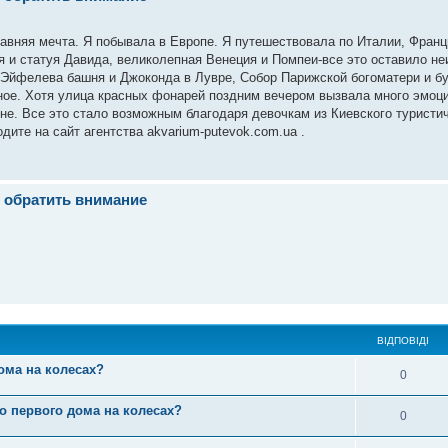
авняя мечта. Я побывала в Европе. Я путешествовала по Италии, Франц
я и статуя Давида, великолепная Венеция и Помпеи-все это оставило н
 Эйфелева башня и Джоконда в Лувре, Собор Парижской богоматери и б
нное. Хотя улица красных фонарей поздним вечером вызвала много эмо
не. Все это стало возможным благодаря девочкам из Киевского туристич
дите на сайт агентства akvarium-putevok.com.ua .
т обратить внимание
ВІДПОВІДІ
ома на колесах?
0
о первого дома на колесах?
0