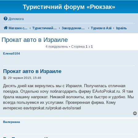
Туристичний форум «Рюкзак»
Допомога
Магазин спорядження
Туристичний форум «Рюкзак»
Закордонний туризм
Туризм в Азії
Ізраїль
Прокат авто в Израиле
4 повідомлень • Сторінка
1
з
1
Елена0104
Прокат авто в Израиле
П
29 червня 2015, 15:46
о
в
Десять дней как вернулись мы с Израиля. Получилась отличная
і
поездка. Отдельно хочу поблагодарить фирму EAvtoProkat.ru. Я там
д
о
брала машину напрокат. Никакой волокиты, все быстро и удобно. Мы
м
всегда пользуемся их услугами. Проверенная фирма. Кому
л
е
интересно eavtoprokat.ru/prokat-avto/israel
н
н
я
Валериана