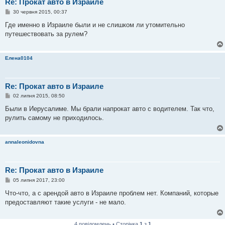
Re: Прокат авто в Израиле
П
30 червня 2015, 00:37
о
в
Где именно в Израиле были и не слишком ли утомительно
і
путешествовать за рулем?
д
о
м
л
Елена0104
е
н
н
я
Re: Прокат авто в Израиле
П
02 липня 2015, 08:50
о
в
Были в Иерусалиме. Мы брали напрокат авто с водителем. Так что,
і
рулить самому не приходилось.
д
о
м
л
annaleonidovna
е
н
н
я
Re: Прокат авто в Израиле
П
05 липня 2017, 23:00
о
в
Что-что, а с арендой авто в Израиле проблем нет. Компаний, которые
і
предоставляют такие услуги - не мало.
д
о
м
л
4 повідомлень • Сторінка
1
з
1