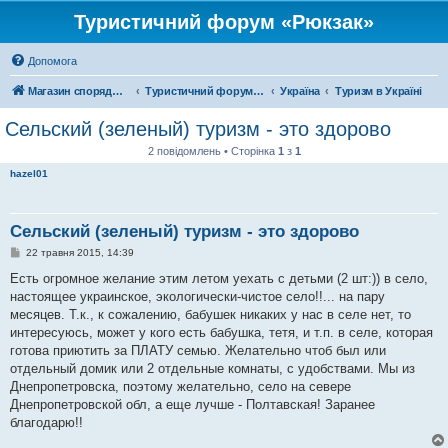
Туристичний форум «Рюкзак»
Допомога
Магазин спорядження
Туристичний форум «Рюкзак»
Україна
Туризм в Україні
Сельский (зеленый) туризм - это здорово
2 повідомлень • Сторінка
1
з
1
hazel01
Сельский (зеленый) туризм - это здорово
П
22 травня 2015, 14:39
о
в
Есть огромное желание этим летом уехать с детьми (2 шт:)) в село,
і
настоящее украинское, экологически-чистое село!!... на пару
д
о
месяцев. Т.к., к сожалению, бабушек никаких у нас в селе нет, то
м
интересуюсь, может у кого есть бабушка, тетя, и т.п. в селе, которая
л
е
готова приютить за ПЛАТУ семью. Желательно чтоб был или
н
отдельный домик или 2 отдельные комнаты, с удобствами. Мы из
н
я
Днепропетровска, поэтому желательно, село на севере
Днепропетровской обл, а еще лучше - Полтавская! Заранее
благодарю!!