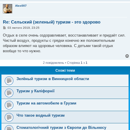
Alex007
Re: Сельский (зеленый) туризм - это здорово
П
03 лютого 2019, 23:25
о
в
Отдых в селе очень оздоравливает, восстанавливает и придаёт сил.
і
Чистый воздух, продукты с грядки конечно же положительным
д
о
образом влияют на здоровье человека. С детьми такой отдых
м
вообще то что нужно.
л
е
н
н
2 повідомлень • Сторінка
1
з
1
я
Схожі теми
Зелёный туризм в Винницкой области
Туризм у Каліфорнії
Туризм на автомобиле в Грузии
Что такое водный туризм
Стоматологічний туризм з Європи до Вільнюсу