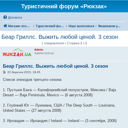
Туристичний форум «Рюкзак»
Допомога
Магазин спорядження
Туристичний форум «Рюкзак»
Наші захоплення
Виживання у дикій природі
Беар Гриллс. Выжить любой ценой. 3 сезон
1 повідомлення • Сторінка
1
з
1
Admin
Адміністратор
Беар Гриллс. Выжить любой ценой. 3 сезон
П
22 березня 2015, 19:45
о
в
Список эпизодов третьего сезона:
і
д
о
1. Пустыня Баха — Калифорнийский полуостров, Мексика / Baja
м
Desert — Baja Peninsula, Mexico — (6 августа 2008)
л
е
н
2. Глубокий Юг — Луизиана, США / The Deep South — Louisiana,
н
я
United States — (27 августа 2008)
3. Ирландия — Ирландия / Ireland — Ireland — (3 сентября, 2008)