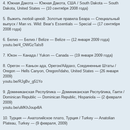
4. Южная Дакота — Южная Дакота, США / South Dakota — South
Dakota, United States — (10 сентября 2008 года)
5. Выжить любой ценой: Золотые правила Беара — Специальный
выпуск / Man vs. Wild: Bear’s Essentials — Special — (17 сентября
2008 года)
6. Белиз — Белиз / Belize — Belize — (12 января 2009 года)
youtu.be/4_OWGzTaIs8
7. Юкон — Канада / Yukon — Canada — (19 января 2009 года)
8. Орегон — Каньон ада, Орегон/Айдахо, Соединенные Штаты /
Oregon — Hells Canyon, Oregon/Idaho, United States — (26 января
2009)
youtu.be/RJgBv_g51Yo
9. Доминиканская Республика — Доминиканская Республика, Гаити /
Dominican Republic — Dominican Republic, Hispaniola — (2 февраля
2009)
youtu.be/uMKhJoup4lA
10. Турция — Анатолийское плато, Турция / Turkey — Anatolian
Plateau, Turkey — (9 февраля, 2009)