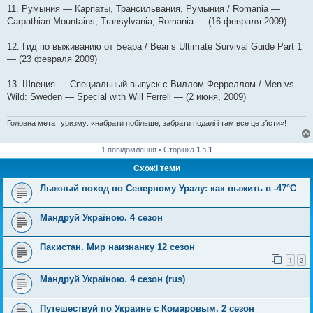
11. Румыния — Карпаты, Трансильвания, Румыния / Romania —
Carpathian Mountains, Transylvania, Romania — (16 февраля 2009)
12. Гид по выживанию от Беара / Bear’s Ultimate Survival Guide Part 1
— (23 февраля 2009)
13. Швеция — Специальный выпуск с Виллом Ферреллом / Men vs.
Wild: Sweden — Special with Will Ferrell — (2 июня, 2009)
Головна мета туризму: «набрати побільше, забрати подалі і там все це з'їсти»!
1 повідомлення • Сторінка
1
з
1
Схожі теми
Лыжный поход по Северному Уралу: как выжить в -47°C
Мандруй Україною. 4 сезон
Пакистан. Мир наизнанку 12 сезон
1
2
Мандруй Україною. 4 сезон (rus)
Путешествуй по Украине с Комаровым. 2 сезон