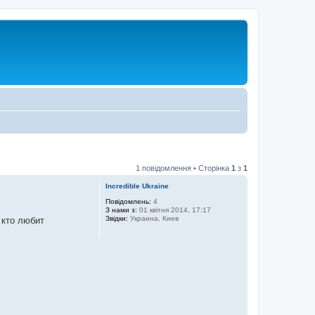
1 повідомлення • Сторінка
1
з
1
Incredible Ukraine
Повідомлень:
4
З нами з:
01 квітня 2014, 17:17
Звідки:
Украина, Киев
 кто любит