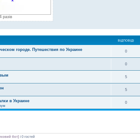
4 разів
ВІДПОВІДІ
ческом городе. Путешествия по Украине
0
0
овым
5
он
5
лки в Украине
0
рум
ковий бот]
і 0 гостей