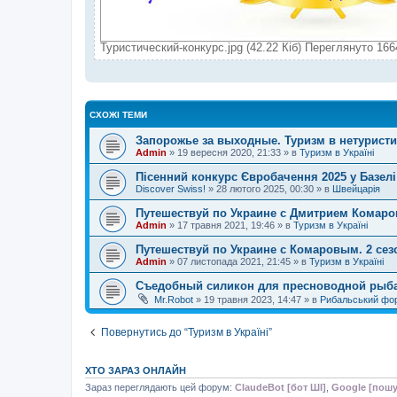
Туристический-конкурс.jpg (42.22 Кіб) Переглянуто 166
СХОЖІ ТЕМИ
Запорожье за выходные. Туризм в нетуристи
Admin
»
19 вересня 2020, 21:33
» в
Туризм в Україні
Пісенний конкурс Євробачення 2025 у Базелі
Discover Swiss!
»
28 лютого 2025, 00:30
» в
Швейцарія
Путешествуй по Украине с Дмитрием Комар
Admin
»
17 травня 2021, 19:46
» в
Туризм в Україні
Путешествуй по Украине с Комаровым. 2 сез
Admin
»
07 листопада 2021, 21:45
» в
Туризм в Україні
Съедобный силикон для пресноводной рыба
Mr.Robot
»
19 травня 2023, 14:47
» в
Рибальський фо
Повернутись до “Туризм в Україні”
ХТО ЗАРАЗ ОНЛАЙН
Зараз переглядають цей форум:
ClaudeBot [бот ШІ]
,
Google [пошу