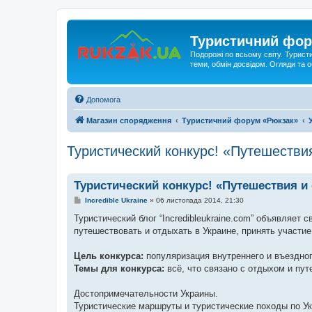
Туристичний фор
Подорожі по всьому світу. Турист
теми, обмін досвідом. Огляди та
Допомога
Магазин спорядження
Туристичний форум «Рюкзак»
Туристический конкурс! «Путешестви
Туристический конкурс! «Путешествия и
П
Incredible Ukraine
»
06 листопада 2014, 21:30
о
в
Туристический блог “Incredibleukraine.com” объявляет
і
путешествовать и отдыхать в Украине, принять участие
д
о
м
Цель конкурса:
популяризация внутреннего и въездног
л
е
Темы для конкурса:
всё, что связано с отдыхом и пут
н
н
я
Достопримечательности Украины.
Туристические маршруты и туристические походы по Ук