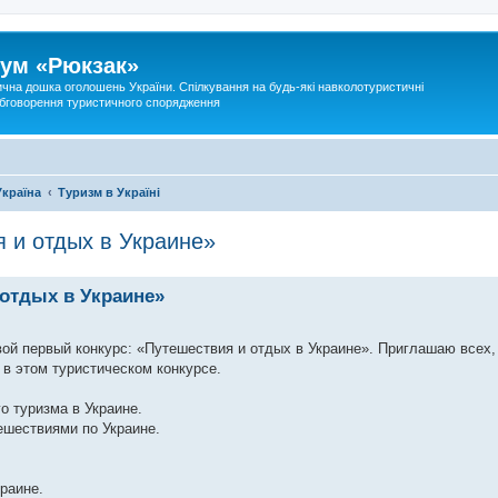
ум «Рюкзак»
ична дошка оголошень України. Спілкування на будь-які навколотуристичні
 обговорення туристичного спорядження
Україна
Туризм в Україні
я и отдых в Украине»
 отдых в Украине»
 свой первый конкурс: «Путешествия и отдых в Украине». Приглашаю всех,
 в этом туристическом конкурсе.
о туризма в Украине.
ешествиями по Украине.
раине.