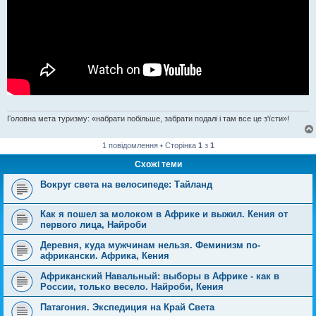
Головна мета туризму: «набрати побільше, забрати подалі і там все це з'їсти»!
1 повідомлення • Сторінка
1
з
1
Схожі теми
Вокруг света на велосипеде: Тайланд
Как я пошел за молоком в Африке и выжил. Кения от
первого лица, Найроби
Деревня, куда мужчинам нельзя. Феминизм по-
африкански. Африка, Кения
Африканский Навальный: выборы в Африке - как в
России, только весело. Найроби, Кения
Патагония. Экспедиция на Край Света