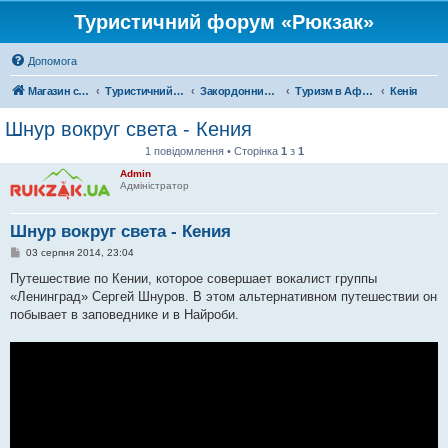
Туристичний форум «Рюкзак»
Допомога
Магазин спорядження
Туристичний форум «Рюкзак»
Закордонний туризм
Туризм в Африці
Кенія
Шнур вокруг света - Кения
1 повідомлення • Сторінка
1
з
1
Admin
Адміністратор
Шнур вокруг света - Кения
П
03 серпня 2014, 23:04
о
в
Путешествие по Кении, которое совершает вокалист группы
і
«Ленинград» Сергей Шнуров. В этом альтернативном путешествии он
д
о
побывает в заповеднике и в Найроби.
м
л
е
н
н
я