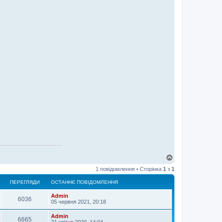
Д
о
1 повідомлення • Сторінка
1
з
1
г
о
ПЕРЕГЛЯДИ
ОСТАННЄ ПОВІДОМЛЕННЯ
р
и
Admin
6036
05 червня 2021, 20:18
Admin
6665