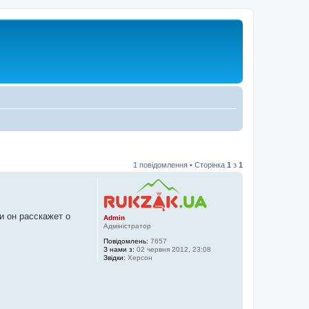
1 повідомлення • Сторінка
1
з
1
и он расскажет о
Admin
Адміністратор
Повідомлень:
7657
З нами з:
02 червня 2012, 23:08
Звідки:
Херсон