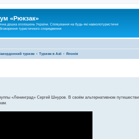
ум «Рюкзак»
ична дошка оголошень України. Спілкування на будь-які навколотуристичні
 обговорення туристичного спорядження
Закордонний туризм
Туризм в Азії
Японія
группы «Ленинград» Сергей Шнуров. В своём альтернативном путешестви
вам.