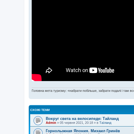
Головна мета туризму: «набрати побільше, забрати подалі і там все
СХОЖІ ТЕМИ
Вокруг света на велосипеде: Тайланд
Admin
»
05 червня 2021, 20:18
» в
Таїланд
Горнолыжная Япония. Михаил Гринёв