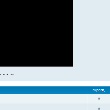
 це з'їсти»!
ВІДПОВІДІ
0
0