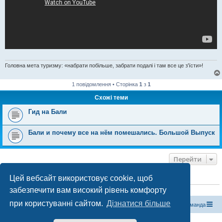
Головна мета туризму: «набрати побільше, забрати подалі і там все це з'їсти»!
1 повідомлення • Сторінка
1
з
1
Схожі теми
Гид на Бали
Бали и почему все на нём помешались. Большой Выпуск
Перейти
Цей вебсайт використовує cookie, щоб
ХТО ЗАРАЗ ОНЛАЙН
забезпечити вам високий рівень комфорту
Зараз переглядають цей форум:
ClaudeBot [бот ШІ]
і 1 гість
при користуванні сайтом.
Дізнатися більше
Магазин спорядження
Туристичний форум «Рюкзак»
Команда