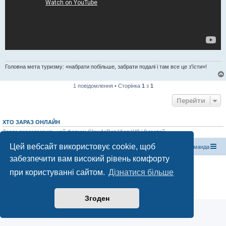
Головна мета туризму: «набрати побільше, забрати подалі і там все це з'їсти»!
1 повідомлення • Сторінка
1
з
1
Перейти
ХТО ЗАРАЗ ОНЛАЙН
Зараз переглядають цей форум:
ClaudeBot [бот ШІ]
і 0 гостей
Цей вебсайт використовує cookie, щоб
Магазин спорядження
Туристичний форум «Рюкзак»
Команда
забезпечити вам високий рівень комфорту
Працює на phpBB® Forum Software © phpBB Limited
при користуванні сайтом.
Дізнатися більше
Конфіденційність
|
Умови
Згоден