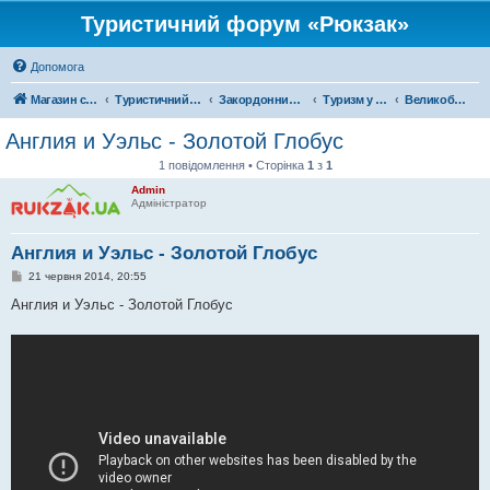
Туристичний форум «Рюкзак»
Допомога
Магазин спорядження
Туристичний форум «Рюкзак»
Закордонний туризм
Туризм у Європі
Великобританія
Англия и Уэльс - Золотой Глобус
1 повідомлення • Сторінка
1
з
1
Admin
Адміністратор
Англия и Уэльс - Золотой Глобус
П
21 червня 2014, 20:55
о
в
Англия и Уэльс - Золотой Глобус
і
д
о
м
л
е
н
н
я