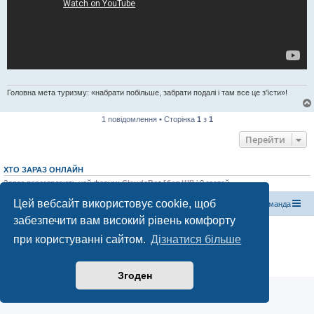
Головна мета туризму: «набрати побільше, забрати подалі і там все це з'їсти»!
1 повідомлення • Сторінка
1
з
1
Перейти
ХТО ЗАРАЗ ОНЛАЙН
Зараз переглядають цей форум:
ClaudeBot [бот ШІ]
і 0 гостей
Цей вебсайт використовує cookie, щоб
Магазин спорядження
Туристичний форум «Рюкзак»
Команда
забезпечити вам високий рівень комфорту
Працює на phpBB® Forum Software © phpBB Limited
при користуванні сайтом.
Дізнатися більше
Конфіденційність
|
Умови
Згоден