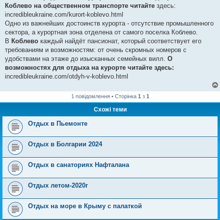
Коблево на общественном транспорте читайте
здесь:
incredibleukraine.com/kurort-koblevo.html
Одно из важнейших достоинств курорта - отсутствие промышленного
сектора, а курортная зона отделена от самого поселка Коблево.
В
Коблево
каждый найдёт пансионат, который соответствует его
требованиям и возможностям: от очень скромных номеров с
удобствами на этаже до изысканных семейных вилл.
О
возможностях для отдыха на курорте читайте здесь:
incredibleukraine.com/otdyh-v-koblevo.html
1 повідомлення • Сторінка
1
з
1
Схожі теми
Отдых в Пьемонте
Отдых в Болгарии 2024
Отдых в санаториях Нафталана
Отдых летом-2020г
Отдых на море в Крыму с палаткой