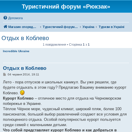
Туристичний форум «Рюкзак»
Допомога
Магазин спорядження
Туристичний форум «Рюкзак»
Україна
Туризм в Україні
Отдых в Коблево
1 повідомлення • Сторінка
1
з
1
Incredible Ukraine
Отдых в Коблево
П
04 червня 2014, 19:11
о
в
Лето - пора отпусков и школьных каникул. Вы уже решили, где
і
будете отдыхать в этом году? Предлагаю Вашему вниманию курорт
д
о
Коблево.
м
Курорт Коблево
– отличное место для отдыха на Черноморском
л
е
побережье в Украине.
н
Тёплое Чёрное море, чудесный климат, широкий пляж, более 100
н
я
пансионатов, большой выбор развлечений создают все условия для
полноценного отдыха. Особой популярностью курорт пользуется
среди семей с маленькими детьми.
Что собой представляет курорт Коблево и как добраться в