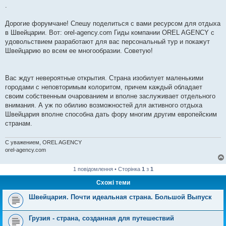
.
Дорогие форумчане! Спешу поделиться с вами ресурсом для отдыха
в Швейцарии. Вот: orel-agency.com Гиды компании OREL AGENCY с
удовольствием разработают для вас персональный тур и покажут
Швейцарию во всем ее многообразии. Советую!
Вас ждут невероятные открытия. Страна изобилует маленькими
городами с неповторимым колоритом, причем каждый обладает
своим собственным очарованием и вполне заслуживает отдельного
внимания. А уж по обилию возможностей для активного отдыха
Швейцария вполне способна дать фору многим другим европейским
странам.
С уважением, OREL AGENCY
orel-agency.com
1 повідомлення • Сторінка
1
з
1
Схожі теми
Швейцария. Почти идеальная страна. Большой Выпуск
Грузия - страна, созданная для путешествий