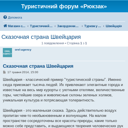
Туристичний форум «Рюкзак»
Допомога
Магазин спорядження
Туристичний форум «Рюкзак»
Закордонний туризм
Туризм у Європі
Швейцарія
Сказочная страна Швейцария
1 повідомлення • Сторінка
1
з
1
orel-agency
Сказочная страна Швейцария
П
17 травня 2014, 15:00
о
в
Швейцария - классический пример "туристической страны". Именно
і
сюда приезжает тысяча людей. Их привлекают элегантные города и
д
о
известные на весь мир курорты с уютными отелями, величественные
м
горы, чистейшие озера и живописные склоны зеленых холмов,
л
е
уникальная культура и потрясающая толерантность.
н
н
я
Швейцария - это маленькая сказка. Здесь действительно воздух
пропитан чем-то необыкновенным и волнующим. На малом
пространстве сосредоточены все красоты природы, какие только
можно себе представить, и выдающиеся творения человеческих рук