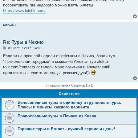
і
посоветовать где недорого можно взять билеты
д
о
https://www.biletik.aero/
м
л
е
н
MarGo78
н
я
Re: Туры в Чехию
П
09 жовтня 2015, 14:09
о
в
Ездили на прошлой недели с ребенком в Чехию, брали тур
і
"Прикольными городами" в компании Алекта- тур alekta-
д
о
tour.com/contacts осталось море позитива и впечатлений,
м
организаторы просто молодцы, рекомендую!))
л
е
н
н
3 повідомлень • Сторінка
1
з
1
я
Схожі теми
Велосипедные туры в одиночку и групповые туры:
Плюсы и минусы каждого варианта
Православные туры в Почаев из Киева
Горящие туры в Египет - лучший сервис и цены!