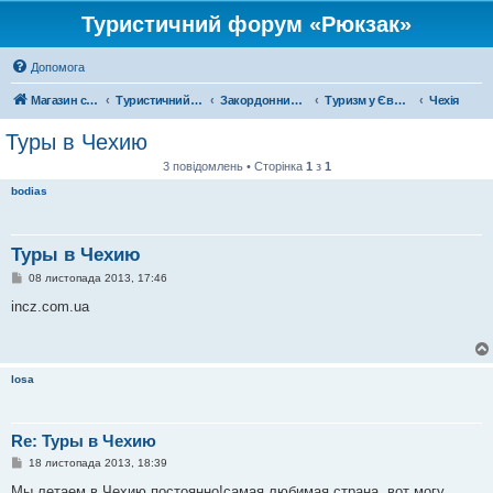
Туристичний форум «Рюкзак»
Допомога
Магазин спорядження
Туристичний форум «Рюкзак»
Закордонний туризм
Туризм у Європі
Чехія
Туры в Чехию
3 повідомлень • Сторінка
1
з
1
bodias
Туры в Чехию
П
08 листопада 2013, 17:46
о
в
incz.com.ua
і
д
о
м
л
losa
е
н
н
я
Re: Туры в Чехию
П
18 листопада 2013, 18:39
о
в
Мы летаем в Чехию постоянно!самая любимая страна, вот могу