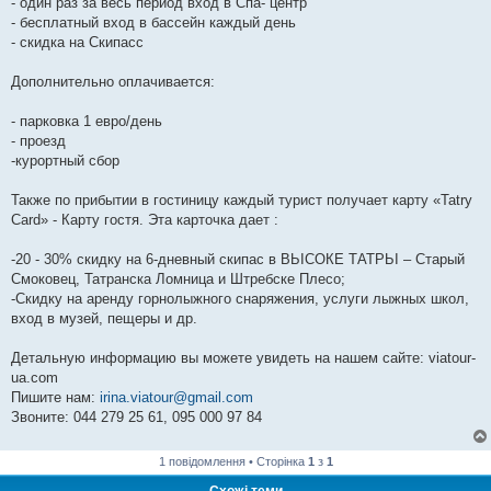
- один раз за весь период вход в Спа- центр
- бесплатный вход в бассейн каждый день
- скидка на Скипасс
Дополнительно оплачивается:
- парковка 1 евро/день
- проезд
-курортный сбор
Также по прибытии в гостиницу каждый турист получает карту «Tatry
Card» - Карту гостя. Эта карточка дает :
-20 - 30% скидку на 6-дневный скипас в ВЬІСОКЕ ТАТРЬІ – Старый
Смоковец, Татранска Ломница и Штребске Плесо;
-Скидку на аренду горнолыжного снаряжения, услуги лыжных школ,
вход в музей, пещеры и др.
Детальную информацию вы можете увидеть на нашем сайте: viatour-
ua.com
Пишите нам:
irina.viatour@gmail.com
Звоните: 044 279 25 61, 095 000 97 84
1 повідомлення • Сторінка
1
з
1