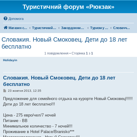
Туристичний форум «Рюкзак»
Допомога
Магазин спорядження
Туристичний форум «Рюкзак»
Закордонний туризм
Туризм у Європі
Словаччина
Словакия. Новый Смоковец. Дети до 18 лет
бесплатно
1 повідомлення • Сторінка
1
з
1
Holidayin
Словакия. Новый Смоковец. Дети до 18 лет
бесплатно
П
23 жовтня 2013, 12:35
о
в
Предложение для семейного отдыха на курорте Новый Смоковец!!!!!!
і
Дети до 18 лет бесплатно!!!
д
о
м
Цена - 275 евро/чел/7 ночей
л
е
Питание - BВ
н
Минимальное количество - 7 ночей!!!
н
я
Проживание в Hotel Palace/Branisko***