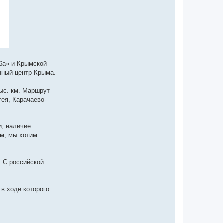
мба» и Крымской
нный центр Крыма.
ыс. км. Маршрут
гея, Карачаево-
и, наличие
ом, мы хотим
. С российской
 в ходе которого