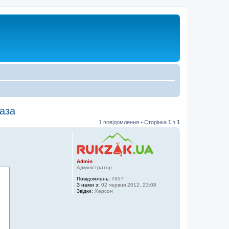
аза
1 повідомлення • Сторінка
1
з
1
Admin
Адміністратор
Повідомлень:
7657
З нами з:
02 червня 2012, 23:08
Звідки:
Херсон