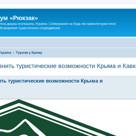
ум «Рюкзак»
ична дошка оголошень України. Спілкування на будь-які навколотуристичні
 обговорення туристичного спорядження
Україна
Туризм у Криму
нить туристические возможности Крыма и Кавк
ть туристические возможности Крыма и