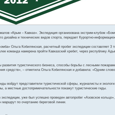
емалов «Крым – Кавказ». Экспедиция организована экстрим-клубом «Бо
о дизайна и технических видов спорта, передает Курортно-информацио
омба» Ольга Кобилянская, расчетный пробег экспедиции составляет 3 т
лее команда намерена пройти Кавказский хребет, через республику Ады
 развития туристического бизнеса, способы борьбы с лесными пожарам
ия средств», – отметила Ольга Кобилянская и добавила: «Одним слов
нды войдут представители туристической сферы, журналисты и экологи
ры, а местные достопримечательности покажут туристические гиды.
в экспедиции, уже был успешно проведен автопробег «Азовское кольцо»,
н маршрут по очертанию береговой линии.