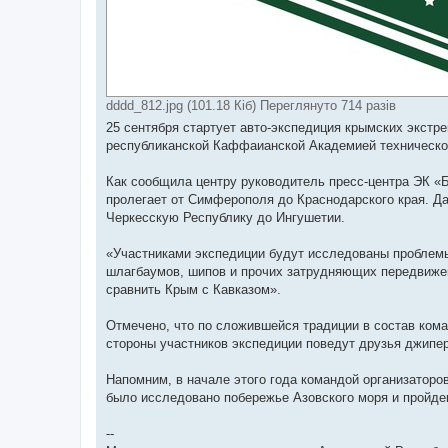
dddd_812.jpg (101.18 Кіб) Переглянуто 714 разів
25 сентября стартует авто-экспедиция крымских экстр
республиканской Каффаианской Академией техническог
Как сообщила центру руководитель пресс-центра ЭК «Б
пролегает от Симферополя до Краснодарского края. Да
Черкесскую Республику до Ингушетии.
«Участниками экспедиции будут исследованы проблемы
шлагбаумов, шипов и прочих затрудняющих передвижен
сравнить Крым с Кавказом».
Отмечено, что по сложившейся традиции в состав кома
стороны участников экспедиции поведут друзья джипе
Напомним, в начале этого года командой организаторо
было исследовано побережье Азовского моря и пройде
--