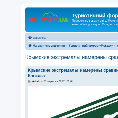
Туристичний фор
Подорожі по всьому світу. Турист
теми, обмін досвідом. Огляди та
Допомога
Магазин спорядження
Туристичний форум «Рюкзак»
Крымские экстремалы намерены срав
Крымские экстремалы намерены сравни
Кавказа
П
Admin
»
21 вересня 2012, 20:04
о
в
і
д
о
м
л
е
н
н
я