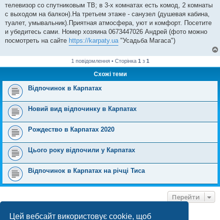
телевизор со спутниковым ТВ; в 3-х комнатах есть комод, 2 комнаты
с выходом на балкон).На третьем этаже - санузел (душевая кабина,
туалет, умывальник).Приятная атмосфера, уют и комфорт. Посетите
и убедитесь сами. Номер хозяина 0673447026 Андрей (фото можно
посмотреть на сайте
https://karpaty.ua
"Усадьба Магаса")
1 повідомлення • Сторінка
1
з
1
Схожі теми
Відпочинок в Карпатах
Новий вид відпочинку в Карпатах
Рождество в Карпатах 2020
Цього року відпочили у Карпатах
Відпочинок в Карпатах на річці Тиса
Перейти
Цей вебсайт використовує cookie, щоб
ХТО ЗАРАЗ ОНЛАЙН