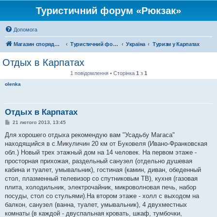
Туристичний форум «Рюкзак»
Допомога
Магазин спорядження
Туристичний форум «Рюкзак»
Україна
Туризм у Карпатах
Отдых в Карпатах
1 повідомлення • Сторінка
1
з
1
olenka
Отдых в Карпатах
П
21 лютого 2013, 13:45
о
в
Для хорошего отдыха рекомендую вам "Усадьбу Магаса"
і
находящийся в с.Микуличин 20 км от Буковеля (Ивано-Франковская
д
о
обл.) Новый трех этажный дом на 14 человек. На первом этаже -
м
просторная прихожая, раздельный санузел (отдельно душевая
л
е
кабина и туалет, умывальник), гостиная (камин, диван, обеденный
н
стол, плазменный телевизор со спутниковым ТВ), кухня (газовая
н
я
плита, холодильник, электрочайник, микроволновая печь, набор
посуды, стол со стульями).На втором этаже - холл с выходом на
балкон, санузел (ванна, туалет, умывальник), 4 двухместных
комнаты (в каждой - двуспальная кровать, шкаф, тумбочки,