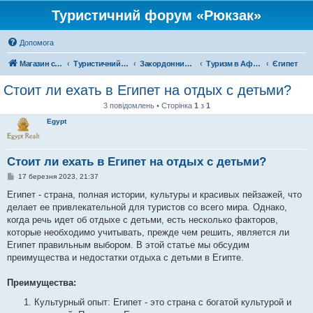
Туристичний форум «Рюкзак»
Допомога
Магазин спорядження
Туристичний форум «Рюкзак»
Закордонний туризм
Туризм в Африці
Єгипет
Стоит ли ехать в Египет на отдых с детьми?
3 повідомлень • Сторінка
1
з
1
Egypt
Стоит ли ехать в Египет на отдых с детьми?
П
17 березня 2023, 21:37
о
в
Египет - страна, полная истории, культуры и красивых пейзажей, что
і
делает ее привлекательной для туристов со всего мира. Однако,
д
о
когда речь идет об отдыхе с детьми, есть несколько факторов,
м
которые необходимо учитывать, прежде чем решить, является ли
л
е
Египет правильным выбором. В этой статье мы обсудим
н
преимущества и недостатки отдыха с детьми в Египте.
н
я
Преимущества:
Культурный опыт: Египет - это страна с богатой культурой и