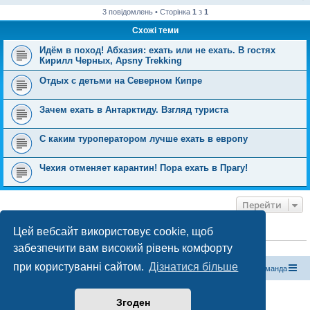
3 повідомлень • Сторінка
1
з
1
Схожі теми
Идём в поход! Абхазия: ехать или не ехать. В гостях
Кирилл Черных, Apsny Trekking
Отдых с детьми на Северном Кипре
Зачем ехать в Антарктиду. Взгляд туриста
C каким туроператором лучше ехать в европу
Чехия отменяет карантин! Пора ехать в Прагу!
Перейти
Цей вебсайт використовує cookie, щоб
ХТО ЗАРАЗ ОНЛАЙН
забезпечити вам високий рівень комфорту
Зараз переглядають цей форум:
ClaudeBot [бот ШІ]
і 0 гостей
при користуванні сайтом.
Дізнатися більше
Магазин спорядження
Туристичний форум «Рюкзак»
Команда
Працює на phpBB® Forum Software © phpBB Limited
Згоден
Конфіденційність
|
Умови