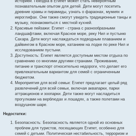
историей. Поездка в Египет может стать невероятным
познавательным опытом для детей. Дети могут посетить
древние храмы и пирамиды, узнать о фараонах, мумиях и
иероглифах. Они также смогут увидеть традиционные танцы и
музыку, познакомиться с местной кухней.
Красивые пейзажи: Египет - страна с разнообразными
ландшафтами, включая Красное море, реку Нил и пустыню
Сахара. Дети могут наслаждаться подводным плаванием и
дайвингом в Красном море, катанием на лодке по реке Нил и
исследованием пустыни.
Доступность: Египет является доступным местом отдыха по
сравнению со многими другими странами. Проживание,
питание и транспорт относительно недороги, что делает его
привлекательным вариантом для семей с ограниченным
бюджетом.
Мероприятия для всей семьи: Египет предлагает целый ряд
развлечений для всей семьи, включая аквапарки, парки
аттракционов и зоопарки. Дети также могут насладиться
прогулками на верблюдах и лошадях, а также полетами на
воздушном шаре.
Недостатки:
Безопасность: Безопасность является одной из основных
проблем для туристов, посещающих Египет, особенно для
семей с детьми. Политическая нестабильность, терроризм и