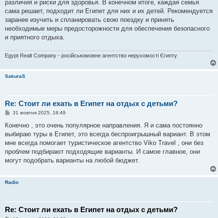
различия и риски для здоровья. В конечном итоге, каждая семья
сама решает, подходит ли Египет для них и их детей. Рекомендуется
заранее изучить и спланировать свою поездку и принять
необходимые меры предосторожности для обеспечения безопасного
и приятного отдыха.
Egypt Realt Company - російськомовне агентство нерухомості Єгипту
SakuraS
Re: Стоит ли ехать в Египет на отдых с детьми?
П
31 жовтня 2025, 18:49
о
в
Конечно , это очень популярное направления. Я и сама постоянно
і
выбираю туры в Египет, это всегда беспроигрышный вариант. В этом
д
о
мне всегда помогает туристическое агентство Viko Travel , они без
м
проблем подбирают подходящие варианты. И самое главное, они
л
е
могут подобрать варианты на любой бюджет.
н
н
я
Radio
Re: Стоит ли ехать в Египет на отдых с детьми?