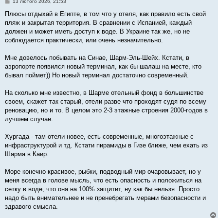
П
13 лютого 2026, 21:53
о
в
Плюсы отдыхай в Египте, в том что у отеля, как правило есть свой
і
пляж и закрытая территория. В сравнении с Испанией, каждый
д
о
должен и может иметь доступ к воде. В Украине так же, но не
м
соблюдается практически, или очень незначительно.
л
е
н
Мне довелось побывать на Синае, Шарм-Эль-Шейх. Кстати, в
н
я
аэропорте появился новый терминал, как бы шалаш на месте, кто
бывал поймет)) Но новый терминал достаточно современный.
На сколько мне известно, в Шарме отельный фонд в большинстве
своем, скажет так старый, отели разве что проходят судя по всему
реновацию, но и то. В целом это 2-3 этажные строения 2000-годов в
лучшем случае.
Хургада - там отели новее, есть современные, многоэтажные с
инфраструктурой и тд. Кстати пирамиды в Гизе ближе, чем ехать из
Шарма в Каир.
Море конечно красивое, рыбки, подводный мир очаровывает, но у
меня всегда в голове мысль, что есть опасность и положиться на
сетку в воде, что она на 100% защитит, ну как бы нельзя. Просто
надо быть внимательнее и не пренебрегать мерами безопасности и
здравого смысла.