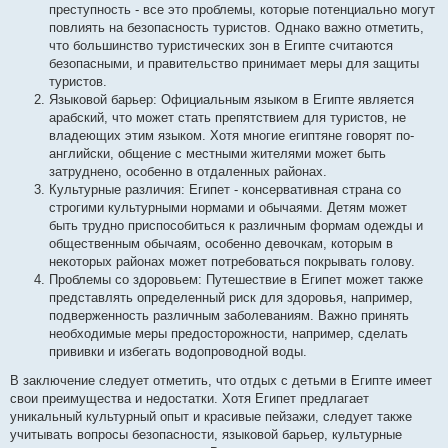
преступность - все это проблемы, которые потенциально могут
повлиять на безопасность туристов. Однако важно отметить,
что большинство туристических зон в Египте считаются
безопасными, и правительство принимает меры для защиты
туристов.
Языковой барьер: Официальным языком в Египте является
арабский, что может стать препятствием для туристов, не
владеющих этим языком. Хотя многие египтяне говорят по-
английски, общение с местными жителями может быть
затруднено, особенно в отдаленных районах.
Культурные различия: Египет - консервативная страна со
строгими культурными нормами и обычаями. Детям может
быть трудно приспособиться к различным формам одежды и
общественным обычаям, особенно девочкам, которым в
некоторых районах может потребоваться покрывать голову.
Проблемы со здоровьем: Путешествие в Египет может также
представлять определенный риск для здоровья, например,
подверженность различным заболеваниям. Важно принять
необходимые меры предосторожности, например, сделать
прививки и избегать водопроводной воды.
В заключение следует отметить, что отдых с детьми в Египте имеет
свои преимущества и недостатки. Хотя Египет предлагает
уникальный культурный опыт и красивые пейзажи, следует также
учитывать вопросы безопасности, языковой барьер, культурные