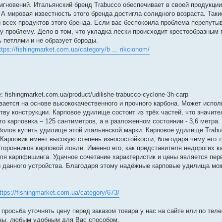
 мгновений. Итальянский бренд Trabucco обеспечивает в своей продукци
 А мировая известность этого бренда достигла солидного возраста. Так
и всех продуктов этого бренда. Если вас беспокоила проблема перепуты
у проблему. Дело в том, что укладка лески происходит крестообразным п
ь петлями и не образует бороды.
ttps://fishingmarket.com.ua/category/b ... rikcionom/
fishingmarket.com.ua/product/udilishe-trabucco-cyclone-3h-carp
вается на основе высококачественного и прочного карбона. Может испол
ву конструкции. Карповое удилище состоит из трёх частей, что значите
о карповика – 125 сантиметров, а в разложенном состоянии - 3,6 метра
олов купить удилище этой итальянской марки. Карповое удилище Trabu
арповик имеет высокую степень износостойкости, благодаря чему его т
оронников карповой ловли. Именно его, как представителя недорогих 
для карпфишинга. Удачное сочетание характеристик и цены является пе
и данного устройства. Благодаря этому надёжные карповые удилища мож
ttps://fishingmarket.com.ua/category/673/
просьба уточнять цену перед заказом товара у нас на сайте или по тел
ины, любым удобным для Вас способом.