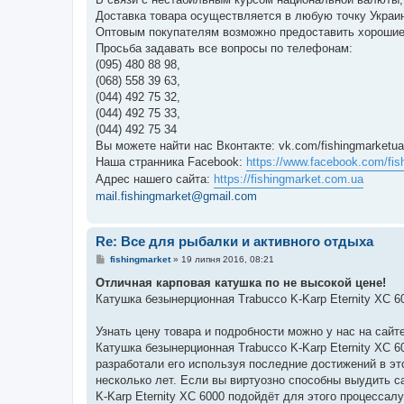
Доставка товара осуществляется в любую точку Укра
Оптовым покупателям возможно предоставить хорошие
Просьба задавать все вопросы по телефонам:
(095) 480 88 98,
(068) 558 39 63,
(044) 492 75 32,
(044) 492 75 33,
(044) 492 75 34
Вы можете найти нас Вконтакте: vk.com/fishingmarketua
Наша странника Facebook:
https://www.facebook.com/fis
Адрес нашего сайта:
https://fishingmarket.com.ua
mail.fishingmarket@gmail.com
Re: Все для рыбалки и активного отдыха
П
fishingmarket
»
19 липня 2016, 08:21
о
в
Отличная карповая катушка по не высокой цене!
і
Катушка безынерционная Trabucco K-Karp Eternity XC 6
д
о
м
Узнать цену товара и подробности можно у нас на сайте: 
л
е
Катушка безынерционная Trabucco K-Karp Eternity XC 6
н
разработали его используя последние достижений в эт
н
я
несколько лет. Если вы виртуозно способны выудить 
K-Karp Eternity XC 6000 подойдёт для этого процесса