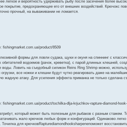
ее легкое и вероятность удерживать рыбу после засечения более высок
ое покрытие, предохраняющее его от внешних воздействий. Крючокс по
точно прочный, на вываживании не ломается.
 fishingmarket.com.ua/product/8509
люзивной формы для ловли судака, щуки и окуня на спиннинг с класси
 обитателей водоемов (рачок, креветка), с парой длинных клешней, со
 воды. Ловить на съедобный силикон Reins Ring Shrimp можно, использ
 огрузки, все ножки и клешни будут чутко реагировать даже на малейши
ую жадную атаку. Для усиления эффекта приманка не только сделана с
fishingmarket.com.ua/product/tochilka-dlja-krjuchkov-rapture-diamond-hook
 атрибут, который может быть полезным для рыбаков с разным стажем. 
 натачивать жало крючков любых форм и конфигураций. Одинаково легко 
. Точилка для крючковRapturediamondhooksharpeneпоможет восстанови