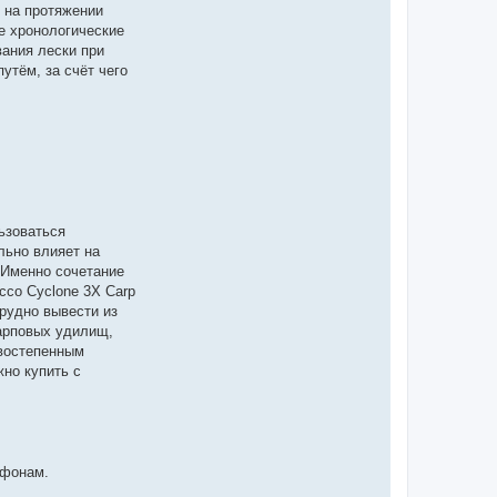
и на протяжении
ие хронологические
вания лески при
утём, за счёт чего
ьзоваться
льно влияет на
. Именно сочетание
cco Cyclone 3Х Carp
рудно вывести из
карповых удилищ,
рвостепенным
но купить с
ефонам.