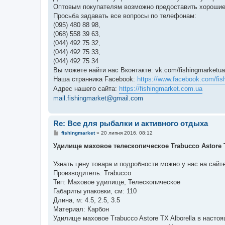
Оптовым покупателям возможно предоставить хорошие
Просьба задавать все вопросы по телефонам:
(095) 480 88 98,
(068) 558 39 63,
(044) 492 75 32,
(044) 492 75 33,
(044) 492 75 34
Вы можете найти нас Вконтакте: vk.com/fishingmarketua
Наша странника Facebook:
https://www.facebook.com/fis
Адрес нашего сайта:
https://fishingmarket.com.ua
mail.fishingmarket@gmail.com
Re: Все для рыбалки и активного отдыха
П
fishingmarket
»
20 липня 2016, 08:12
о
в
Удилище маховое телескопическое Trabucco Astore T
і
д
о
Узнать цену товара и подробности можно у нас на сайте: 
м
Производитель: Trabucco
л
е
Тип: Маховое удилище, Телескопическое
н
Габариты упаковки, см: 110
н
я
Длина, м: 4.5, 2.5, 3.5
Материал: Карбон
Удилище маховое Trabucco Astore TX Alborella в наст