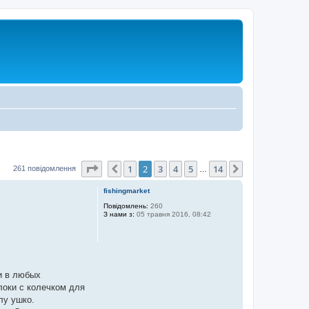
Сторінка
2
з
14
1
2
3
4
5
14
Поперед.
Далі
261 повідомлення
…
fishingmarket
Повідомлень:
260
З нами з:
05 травня 2016, 08:42
и в любых
локи с колечком для
лу ушко.