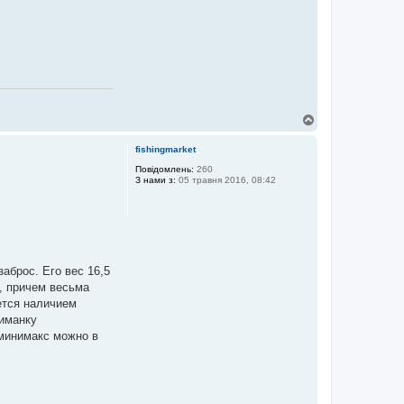
Д
о
г
fishingmarket
о
р
Повідомлень:
260
З нами з:
05 травня 2016, 08:42
и
аброс. Его вес 16,5
а, причем весьма
ется наличием
риманку
минимакс можно в