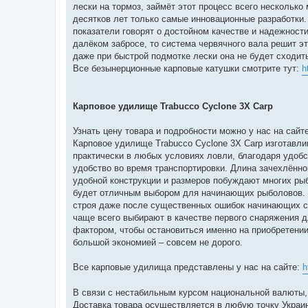
лески на тормоз, займёт этот процесс всего несколько
десятков лет только самые инновационные разработки.
показатели говорят о достойном качестве и надежност
далёком забросе, то система червячного вала решит эт
даже при быстрой подмотке лески она не будет сходит
Все безынерционные карповые катушки смотрите тут:
h
Карповое удилище Trabucco Cyclone 3Х Carp
Узнать цену товара и подробности можно у нас на сайте: 
Карповое удилище Trabucco Cyclone 3Х Carp изготавли
практически в любых условиях ловли, благодаря удобст
удобство во время транспортировки. Длина зачехлённог
удобной конструкции и размеров побуждают многих рыб
будет отличным выбором для начинающих рыболовов. К
строя даже после существенных ошибок начинающих ст
чаще всего выбирают в качестве первого снаряжения 
фактором, чтобы остановиться именно на приобретени
большой экономией – совсем не дорого.
Все карповые удилища представлены у нас на сайте:
h
В связи с нестабильным курсом национальной валюты, 
Доставка товара осуществляется в любую точку Укра