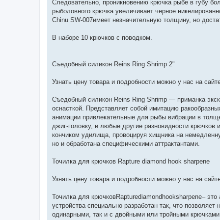
Следовательно, проникновению крючка рыбе в губу бол
рыболовного крючка увеличивает черное никелированн
Chinu SW-007имеет незначительную толщину, но доста
В наборе 10 крючков с поводком.
Съедобный силикон Reins Ring Shrimp 2"
Узнать цену товара и подробности можно у нас на сайте:
Съедобный силикон Reins Ring Shrimp — приманка экск
оснасткой. Представляет собой имитацию ракообразных
анимации привлекательные для рыбы вибрации в толще
джиг-головку, и любые другие разновидности крючков и
кончиком удилища, провоцируя хищника на немедленн
но и обработана специфическими аттрактантами.
Точилка для крючков Rapture diamond hook sharpene
Узнать цену товара и подробности можно у нас на сайте: 
Точилка для крючковRapturediamondhooksharpene– это
устройства специально разработан так, что позволяет
одинарными, так и с двойными или тройными крючками