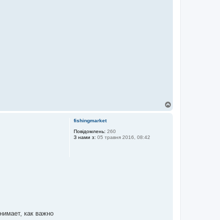
Д
о
г
fishingmarket
о
р
Повідомлень:
260
З нами з:
05 травня 2016, 08:42
и
нимает, как важно