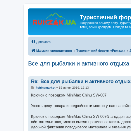
Туристичний фор
Подорожі по всьому світу. Турист
теми, обмін досвідом. Огляди та
Допомога
Магазин спорядження
Туристичний форум «Рюкзак»
Все для рыбалки и активного отдыха
Re: Все для рыбалки и активного отдых
П
fishingmarket
»
15 липня 2016, 15:13
о
в
Крючок с поводком MiniMax Chinu SW-007
і
д
о
Узнать цену товара и подробности можно у нас на сайт
м
л
е
Крючок с поводком MiniMax Chinu SW-007благодаря выс
н
обстоятельствах, можно смело противопоставить доро
н
я
удобной фиксации поводкового материала и вязания узл