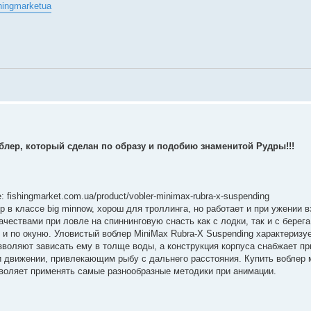
hingmarketua
лер, который сделан по образу и подобию знаменитой Рудры!!!
 fishingmarket.com.ua/product/vobler-minimax-rubra-x-suspending
 в классе big minnow, хорош для троллинга, но работает и при ужении вз
чествами при ловле на спиннинговую снасть как с лодки, так и с берег
о и по окуню. Уловистый воблер MiniMax Rubra-X Suspending характеризу
воляют зависать ему в толще воды, а конструкция корпуса снабжает п
движении, привлекающим рыбу с дальнего расстояния. Купить воблер 
зволяет применять самые разнообразные методики при анимации.