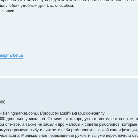
ины, любым удобным для Вас способом.
 скидки.
hingmarketua
000
fishingmarket.com.ua/product/katushka-trabucco-eternity
000 довольно уникальна. Отличие этого продукта от конкурентов в том, 
ом спектре, а также не забыли про жалобы и советы рыболовов, которые
самую огромную рыбу и считаете себя рыболовом высокой квалификации,
лучше всего. Минимальное перемещение рукой, и вы уже переключили с