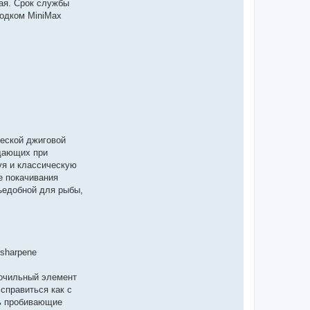
ая. Срок службы
водком MiniMax
ческой джиговой
здающих при
уя и классическую
е покачивания
ъедобной для рыбы,
-sharpene
Точильный элемент
справиться как с
ть пробивающие