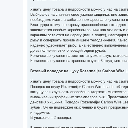
Узнать цену товара и подробности можно у нас на сайте
Выбираясь на спиннинговое ужение хищника, вне завис
необходимо иметь в собственном арсенале куканы на ш
Благодаря этому нехитрому приспособлению отпадает
зацепляется особым карабином за нижнюю челюсть и о
карабины остаются на берегу (или в лодке), благодаря
рыбу и совершать прочие лишние телодвижения. Качес
надежно удерживает рыбу, а качественно выполненный 
до выполнения этих операций одной рукой.
Количество куканов на желтом шнурке 5 штук, материа
Количество куканов на красном шнурке 6 штук, матери
Готовый поводок на щуку Rozermeijer Carbon Wire L
Узнать цену товара и подробности можно у нас на сайт
Поводок на щуку Rozermeijer Carbon Wire Leader обла
кажущуюся хрупкость способен выдержать множественн
вываживании трофейных экземпляров рыб. Представле
действия хищника. Поводок Rozermeijer Carbon Wire L
зубам. Он не подвержен окислению и будет прекрасны
и надежны.
В упаковке – 2 поводка.
В связи с нестабильным курсом национальной валюты, 