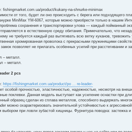
: fishingmarket.com.ua/product/kukany-na-shnurke-minimax
имости от того, будет ли оно происходить с берега или подходящего пл
нурке MiniMax YM-6067, которые можно приобрести только в нашем Инт
 проблема сохранения и транспортировки улова — каждый пойманный эк
тправляется в естественную среду обитания. Примечательно, что неза
 чему не требуется каждый раз вытягивать всю ветку куканов, тревожит
твенная хромированная проволока с прекрасными пружинящими свойств
замок позволяет не прилагать особенных усилий при расстегивании и за
л – металл.
ал – металл.
eader 2 pcs
е:
https://fishingmarket.com.ua/product/po ... re-leader-
дает особой прочностью, эластичностью, надежностью, несмотря на внеш
ые поклевки. Данная модель выступает как усиление оснастки при дл
нный образец сделан из сплава металлов, способного выдержать мног
eader можно охарактеризовать значительной устойчивостью к агрессивно
м выбором при ловли зубастой хищницы. Фурнитура поводка: застежка и
просьба уточнять цену перед заказом товара у нас на сайте или по тел