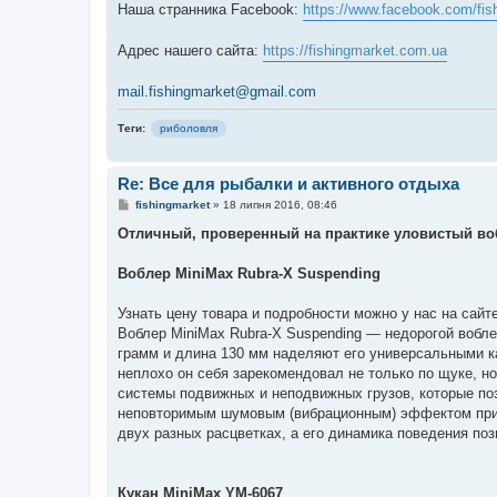
Наша странника Facebook:
https://www.facebook.com/fis
Адрес нашего сайта:
https://fishingmarket.com.ua
mail.fishingmarket@gmail.com
Теги:
риболовля
Re: Все для рыбалки и активного отдыха
П
fishingmarket
»
18 липня 2016, 08:46
о
в
Отличный, проверенный на практике уловистый воб
і
д
о
Воблер MiniMax Rubra-X Suspending
м
л
е
Узнать цену товара и подробности можно у нас на сайте:
н
Воблер MiniMax Rubra-X Suspending — недорогой воблер
н
я
грамм и длина 130 мм наделяют его универсальными ка
неплохо он себя зарекомендовал не только по щуке, н
системы подвижных и неподвижных грузов, которые поз
неповторимым шумовым (вибрационным) эффектом при 
двух разных расцветках, а его динамика поведения по
Кукан MiniMax YM-6067