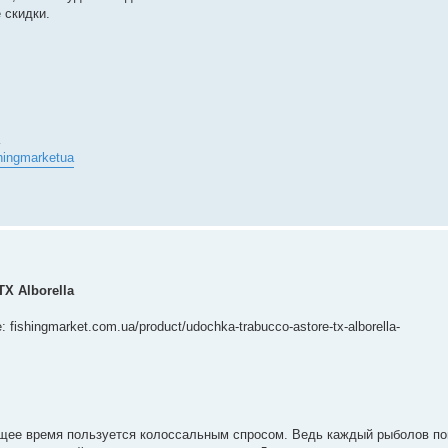
 скидки.
hingmarketua
X Alborella
fishingmarket.com.ua/product/udochka-trabucco-astore-tx-alborella-
оящее время пользуется колоссальным спросом. Ведь каждый рыболов по