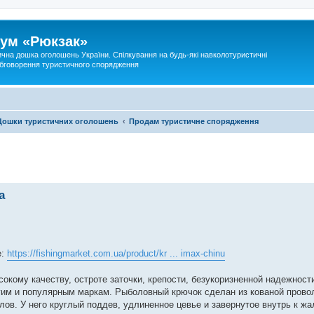
ум «Рюкзак»
ична дошка оголошень України. Спілкування на будь-які навколотуристичні
 обговорення туристичного спорядження
Дошки туристичних оголошень
Продам туристичне спорядження
а
е:
https://fishingmarket.com.ua/product/kr ... imax-chinu
окому качеству, остроте заточки, крепости, безукоризненной надежност
гим и популярным маркам. Рыболовный крючок сделан из кованой прово
ов. У него круглый поддев, удлиненное цевье и завернутое внутрь к жа