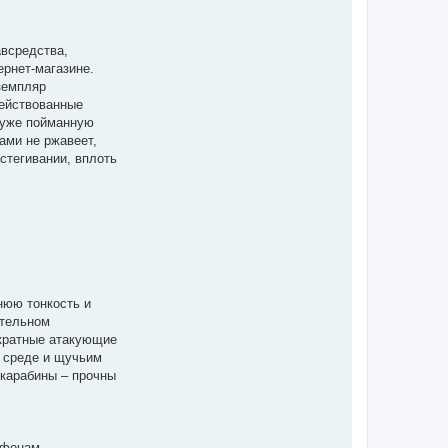
авсредства,
ернет-магазине.
земпляр
действованные
ь уже пойманную
ами не ржавеет,
стегивании, вплоть
нюю тонкость и
ительном
ократные атакующие
й среде и щучьим
 карабины – прочны
ефонам.