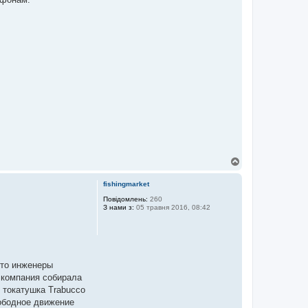
Д
о
г
fishingmarket
о
р
Повідомлень:
260
З нами з:
05 травня 2016, 08:42
и
что инженеры
 компания собирала
 токатушка Trabucco
вободное движение