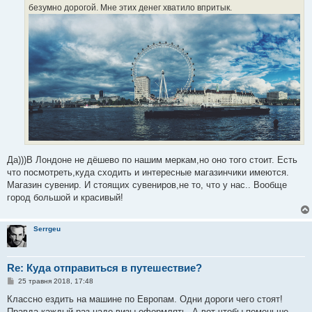
н
безумно дорогой. Мне этих денег хватило впритык.
н
я
Да)))В Лондоне не дёшево по нашим меркам,но оно того стоит. Есть
что посмотреть,куда сходить и интересные магазинчики имеются.
Магазин сувенир. И стоящих сувениров,не то, что у нас.. Вообще
город большой и красивый!
Serrgeu
Re: Куда отправиться в путешествие?
П
25 травня 2018, 17:48
о
в
Классно ездить на машине по Европам. Одни дороги чего стоят!
і
Правда каждый раз надо визы оформлять. А вот чтобы поменьше