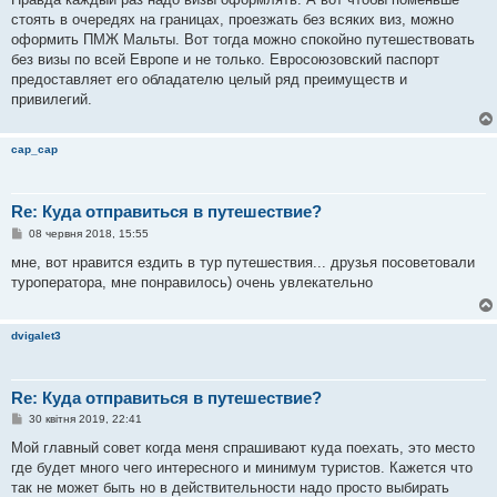
д
о
стоять в очередях на границах, проезжать без всяких виз, можно
м
оформить ПМЖ Мальты. Вот тогда можно спокойно путешествовать
л
е
без визы по всей Европе и не только. Евросоюзовский паспорт
н
предоставляет его обладателю целый ряд преимуществ и
н
я
привилегий.
cap_cap
Re: Куда отправиться в путешествие?
П
08 червня 2018, 15:55
о
в
мне, вот нравится ездить в тур путешествия... друзья посоветовали
і
туроператора, мне понравилось) очень увлекательно
д
о
м
л
dvigalet3
е
н
н
я
Re: Куда отправиться в путешествие?
П
30 квітня 2019, 22:41
о
в
Мой главный совет когда меня спрашивают куда поехать, это место
і
где будет много чего интересного и минимум туристов. Кажется что
д
о
так не может быть но в действительности надо просто выбирать