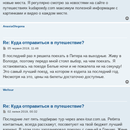
м
новые места. Я регулярно смотрю за новостями на сайте о
л
е
путешествиях kudapoedy.com максимум полезной информации с
н
картинками и видео о каждом месте.
н
я
AnasiaOlegona
Re: Куда отправиться в путешествие?
П
05 червня 2019, 11:48
о
в
В последний раз я решила поехать в Питера на выходные. Живу в
і
Вологде, поэтому передо мной стоял выбор, на чем поехать. Я
д
о
остановилась на поезде Белые ночи и не пожалела ни на секунду!
м
Это самый лучший поезд, на котором я ездила за последний год.
л
е
Несмотря на это, цены на билеты достаточно доступные.
н
н
я
Wellsur
Re: Куда отправиться в путешествие?
П
02 липня 2019, 00:32
о
в
Последние лет пять подбираю тур через anex-tour.com.ua. Ребята
і
контактные, всегда расскажут, посоветуют на твой бюджет лучший
д
о
вариант. В этом году запланировал поездку с семьей в Грецию. Жене