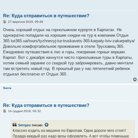
Re: Куда отправиться в путешествие?
П
27 вересня 2019, 09:48
о
в
Очень хороший отдых на горнолыжном курорте в Карпатах. Не
і
однократно попадали на хорошие скидки на тур в компании Отдых
д
о
365 tur365.ua/tours/tyzhnevyj-tur-truskavets-365-karpaty-lviv-zakarpattya/
м
Довольно комфортабельное проживание в отеле Трускавец 365.
л
е
Ежедневно путешествия в лес и горы, покорение горных вершин
н
Карпат. Вот с декабря начнутся чисто горнолыжные туры в Карпаты,
н
я
хотим семьей заранее со скидкой тур забронировать, давно мечтали
там встретить новый год. В прошлый раз у нас пятилетний ребенок
отдыхал бесплатно от Отдых 365 .
Sarra
Re: Куда отправиться в путешествие?
П
14 грудня 2019, 00:32
о
в
і
Serrgeu
писав:
д
о
Классно ездить на машине по Европам. Одни дороги чего стоят!
м
Правда каждый раз надо визы оформлять. А вот чтобы поменьше
л