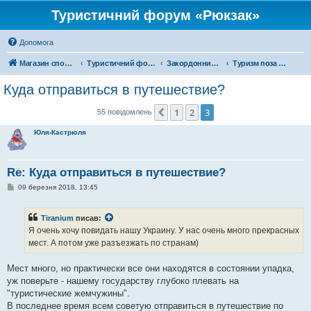
Туристичний форум «Рюкзак»
Допомога
Магазин спорядження
Туристичний форум «Рюкзак»
Закордонний туризм
Туризм поза територією України
Куда отправиться в путешествие?
1
2
3
Поперед.
55 повідомлень
Юля-Кастрюля
Re: Куда отправиться в путешествие?
П
09 березня 2018, 13:45
о
в
і
Tiranium
писав:
д
о
Я очень хочу повидать нашу Украину. У нас очень много прекрасных
м
мест. А потом уже разъезжать по странам)
л
е
н
Мест много, но практически все они находятся в состоянии упадка,
н
я
уж поверьте - нашему государству глубоко плевать на
"туристические жемчужины".
В последнее время всем советую отправиться в путешествие по