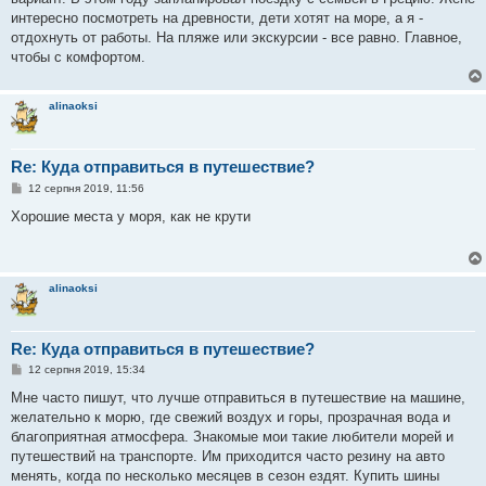
м
интересно посмотреть на древности, дети хотят на море, а я -
л
е
отдохнуть от работы. На пляже или экскурсии - все равно. Главное,
н
чтобы с комфортом.
н
я
alinaoksi
Re: Куда отправиться в путешествие?
П
12 серпня 2019, 11:56
о
в
Хорошие места у моря, как не крути
і
д
о
м
л
alinaoksi
е
н
н
я
Re: Куда отправиться в путешествие?
П
12 серпня 2019, 15:34
о
в
Мне часто пишут, что лучше отправиться в путешествие на машине,
і
желательно к морю, где свежий воздух и горы, прозрачная вода и
д
о
благоприятная атмосфера. Знакомые мои такие любители морей и
м
путешествий на транспорте. Им приходится часто резину на авто
л
е
менять, когда по несколько месяцев в сезон ездят. Купить шины
н