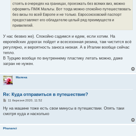
е
стоять в очередях на границах, проезжать без всяких виз, можно
н
оформить ПМЖ Мальты. Вот тогда можно спокойно путешествовать
н
я
без визы по всей Европе и не только. Евросоюзовский паспорт
предоставляет его обладателю целый ряд преимуществ и
привилегий.
У нас безвиз же). Спокойно садимся и едем, если хотим. На
европейских дорогах пойдет и всесезонная резина, там чистится всё
регулярно, и вероятность заноса низкая. А в Италии вообще сейчас
тепло.
В Турцию вообще по внутреннему пластику летать можно, даже
загран не нужен.
Малена
Re: Куда отправиться в путешествие?
П
11 березня 2020, 11:52
о
в
Ну на машине тоже есть свои минусы в путешествии. Опять таки
і
смотря куда и насколько
д
о
м
л
Phananci
е
н