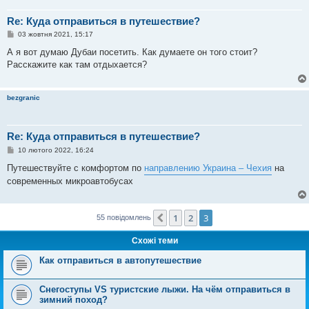
н
я
Re: Куда отправиться в путешествие?
П
03 жовтня 2021, 15:17
о
в
А я вот думаю Дубаи посетить. Как думаете он того стоит?
і
Расскажите как там отдыхается?
д
о
м
л
bezgranic
е
н
н
я
Re: Куда отправиться в путешествие?
П
10 лютого 2022, 16:24
о
в
Путешествуйте с комфортом по
направлению Украина – Чехия
на
і
современных микроавтобусах
д
о
м
л
е
1
2
3
Поперед.
55 повідомлень
н
н
Схожі теми
я
Как отправиться в автопутешествие
Снегоступы VS туристские лыжи. На чём отправиться в
зимний поход?