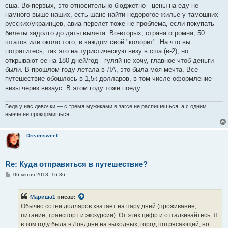
сша. Во-первых, это относительно бюджетно - цены на еду не
намного выше наших, есть шанс найти недорогое жилье у тамошних
русских/украинцев, авиа-перелет тоже не проблема, если покупать
билеты задолго до даты вылета. Во-вторых, страна огромна, 50
штатов или около того, в каждом свой "колорит". На что вы
потратитесь, так это на туристическую визу в сша (в-2), но
открывают ее на 180 дней/год - гуляй не хочу, главное чтоб деньги
были. В прошлом году летала в ЛА, это была моя мечта. Все
путешествие обошлось в 1,5к долларов, в том числе оформление
визы через визаус. В этом году тоже поеду.
Беда у нас девочки — с тремя мужиками в загсе не распишешься, а с одним
нынче не прокормишься…
Dreamsweet
Re: Куда отправиться в путешествие?
П
06 квітня 2018, 16:36
о
в
і
Мариша1
писав:
д
о
Обычно сотни долларов хватает на пару дней (проживание,
м
питание, транспорт и экскурсии). От этих цифр и отталкивайтесь. Я
л
е
в том году была в Лондоне на выходных, город потрясающий, но