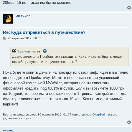
205/55 r16 вот такие им бы не мешало
н
я
OlegGurin
Re: Куда отправиться в путешествие?
П
23 вересня 2019, 19:03
о
в
і
Зірочка
писав:
д
о
Давно хочется в Прибалтику съездить. Как считаете, брать кредит
м
онлайн разумно, или лучше накопить?
л
е
н
Пока будете копить деньги на поездку их съест инфляция и вы точно
н
я
не попадете в Прибалтику. Можете воспользоваться украинской
финансовой компанией MyWallet, которая новым клиентам
оформляет кредиты под 0,01% в сутки. Если вы возьмете 1000 грн.
на 10 дней, то переплата составит всего 1 гривна. Каждый день, долг
будет увеличиваться всего лишь на 10 коп. Как по мне, отличный
вариант!
Востаннє редагувалось 30 вересня 2019, 01:07 користувачем
OlegGurin
, всього
редагувалось 1 раз.
oksanat