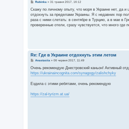
П
Rubinka
»
31 травня 2017, 16:12
о
в
Скажу по личному опыту, что моря в Украине нет, да и
і
отдохнуть за пределами Украины. Я с недавних пор п
д
о
раза с ними слетать: в сентябре в Турцию, а в мае в 
м
проверенные отели, сразу чувствуется, что много где п
л
е
н
н
я
Re: Где в Украине отдохнуть этим летом
П
Anastasiia
»
06 червня 2017, 11:49
о
в
Очень рекомендую Днестровский каньон! Активный отдых
і
https://ukrainaincognita.com/synagogy/zalishchyky
д
о
м
Ездила с этими ребятами, очень рекомендую
л
е
н
https://zal-tyrizm.at.ua/
н
я