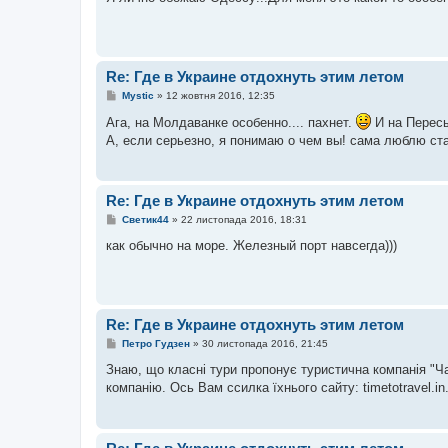
і
д
о
м
л
е
Re: Где в Украине отдохнуть этим летом
н
н
П
Mystic
»
12 жовтня 2016, 12:35
я
о
в
Ага, на Молдаванке особенно.... пахнет.
И на Пересы
і
А, если серьезно, я понимаю о чем вы! сама люблю ст
д
о
м
л
е
Re: Где в Украине отдохнуть этим летом
н
н
П
Светик44
»
22 листопада 2016, 18:31
я
о
в
как обычно на море. Железный порт навсегда)))
і
д
о
м
л
е
Re: Где в Украине отдохнуть этим летом
н
н
П
Петро Гудзен
»
30 листопада 2016, 21:45
я
о
в
Знаю, що класні тури пропонує туристична компанія "Ч
і
компанію. Ось Вам ссилка їхнього сайту: timetotravel.in
д
о
м
л
е