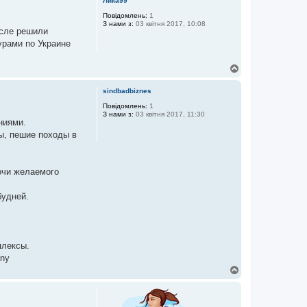
Лика99
о
р
Повідомлень:
1
З нами з:
03 квітня 2017, 10:08
и
осле решили
урами по Украине
Д
о
г
sindbadbiznes
о
р
Повідомлень:
1
З нами з:
03 квітня 2017, 11:30
и
ниями.
ы, пешие походы в
очи желаемого
будней.
плексы.
any
Д
о
г
о