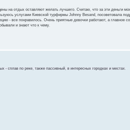
 цены на отдых оставляют желать лучшего. Считаю, что за эти деньги м
ользуюсь услугами Киевской турфирмы Johnny Besand, посоветовала под
Грецию - все понравилось. Очень приятные девочки работают, а главное с
обывали и знают что к чему.
 - сплав по реке, также пассивный, в интересных городках и местах.