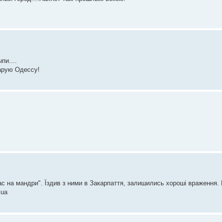
пи....
арую Одессу!
ас на мандри". Їздив з ними в Закарпаття, залишились хороші враження
.ua