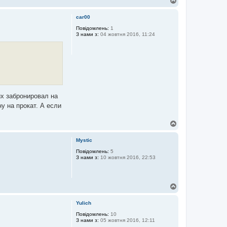
о
г
car00
о
р
Повідомлень:
1
З нами з:
04 жовтня 2016, 11:24
и
их забронировал на
у на прокат. А если
Д
о
г
Mystic
о
р
Повідомлень:
5
З нами з:
10 жовтня 2016, 22:53
и
Д
о
г
Yulich
о
р
Повідомлень:
10
З нами з:
05 жовтня 2016, 12:11
и