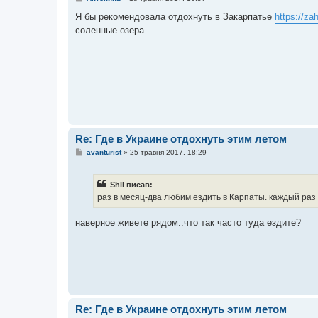
о
в
Я бы рекомендовала отдохнуть в Закарпатье
https://za
і
соленные озера.
д
о
м
л
е
н
н
я
Re: Где в Украине отдохнуть этим летом
П
avanturist
»
25 травня 2017, 18:29
о
в
і
Shll писав:
д
о
раз в месяц-два любим ездить в Карпаты. каждый раз
м
л
е
наверное живете рядом..что так часто туда ездите?
н
н
я
Re: Где в Украине отдохнуть этим летом