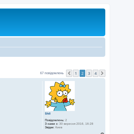
1
2
3
4
Поперед.
Далі
67 повідомлень
Shll
Повідомлень:
2
З нами з:
30 вересня 2016, 16:28
Звідки:
Киев
Д