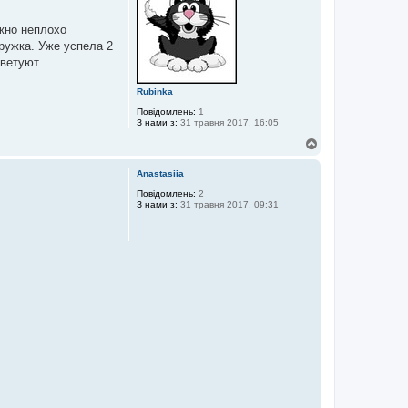
р
и
ожно неплохо
ружка. Уже успела 2
оветуют
Rubinka
Повідомлень:
1
З нами з:
31 травня 2017, 16:05
Д
о
г
Anastasiia
о
р
Повідомлень:
2
З нами з:
31 травня 2017, 09:31
и