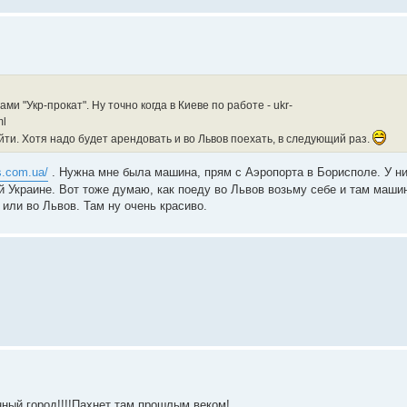
ми "Укр-прокат". Ну точно когда в Киеве по работе - ukr-
ml
йти. Хотя надо будет арендовать и во Львов поехать, в следующий раз.
s.com.ua/
. Нужна мне была машина, прям с Аэропорта в Борисполе. У н
ей Украине. Вот тоже думаю, как поеду во Львов возьму себе и там машин
 или во Львов. Там ну очень красиво.
нный город!!!!Пахнет там прошлым веком!