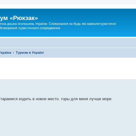
ум «Рюкзак»
ична дошка оголошень України. Спілкування на будь-які навколотуристичні
 обговорення туристичного спорядження
Україна
Туризм в Україні
стараемся ездить в новое место. горы для меня лучше море