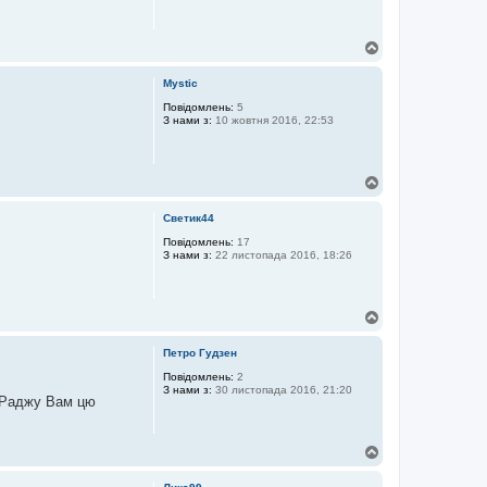
Д
о
г
Mystic
о
р
Повідомлень:
5
З нами з:
10 жовтня 2016, 22:53
и
Д
о
г
Светик44
о
р
Повідомлень:
17
З нами з:
22 листопада 2016, 18:26
и
Д
о
г
Петро Гудзен
о
р
Повідомлень:
2
З нами з:
30 листопада 2016, 21:20
и
. Раджу Вам цю
Д
о
г