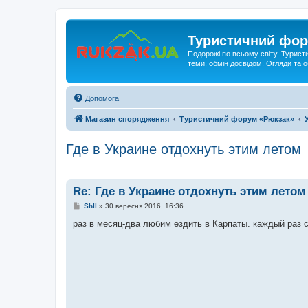
Туристичний фор
Подорожі по всьому світу. Турист
теми, обмін досвідом. Огляди та
Допомога
Магазин спорядження
Туристичний форум «Рюкзак»
Где в Украине отдохнуть этим летом
Re: Где в Украине отдохнуть этим летом
П
Shll
»
30 вересня 2016, 16:36
о
в
раз в месяц-два любим ездить в Карпаты. каждый раз 
і
д
о
м
л
е
н
н
я