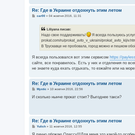
Re: Где в Украине отдохнуть этим летом
П
car00
»
04 жовтня 2016, 11:31
о
в
і
Liliyana писав:
д
о
Надо свое поддерживать!
Я всегда пользуюсь услуга
м
prokat.com/ru/prokat_avto_v_ukraini/prokat_avto_kijiv.ht
л
е
В Трускавце не пробовала, город можно и пешком обо
н
н
я
Я всегда пользовался вот этим сервисом
https://payles
сайте, все понравилось. Есть у них и отделения по вс
не знаете куда ехать отдыхать, то езжайте или на море
Re: Где в Украине отдохнуть этим летом
П
Mystic
»
10 жовтня 2016, 22:56
о
в
И сколько нынче прокат стоит? Выгоднее такси?
і
д
о
м
л
е
Re: Где в Украине отдохнуть этим летом
н
н
П
Yulich
»
11 жовтня 2016, 12:55
я
о
в
Я лично обожаю Одессу!!!Для меня это какой-то особе