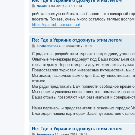
Re: Где в Украине отдохнуть этим летом
н
н
П
Лика99
»
03 квітня 2017, 10:13
я
о
в
ребята советую побывать во Львове - это шикарный гор
і
посетить Почаев, очень много осталось теплых воспом
д
о
https://yastrub-tour.com.ua/
м
л
е
н
Re: Где в Украине отдохнуть этим летом
н
я
П
sindbadbiznes
»
03 квітня 2017, 11:39
о
в
С радостью разработаем турпакет под индивидуальное
і
Опытные менеджеры подберут под Ваши пожелания сам
д
о
горы, отдых у Черного моря и другие комплексы турист
м
Предоставляя туристам интересные путешествия, мы с
л
е
Мы знаем, насколько важно для Вас путешествовать,
н
отдыха.
н
я
Мы рады предложить Вам провести свободное время со
Мы ценим и уважаем своих клиентов, помогаем органи
Ваши отзывы позволяют нам развиваться и совершенст
Наши партнеры и представители в основных городах Ук
Благодаря нашим партнерам Ваше путешествие станови
Re: Где в Украине отдохнуть этим летом
П
Антонина
»
18 травня 2017, 16:57