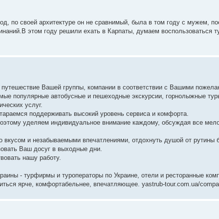
од, по своей архитектуре он не сравнимый, была в том году с мужем, п
инаний.В этом году решили ехать в Карпаты, думаем воспользоваться т
 путешествие Вашей группы, компании в соответствии с Вашими пожела
ые популярные автобусные и пешеходные экскурсии, горнолыжные тур
ических услуг.
тараемся поддерживать высокий уровень сервиса и комфорта.
 поэтому уделяем индивидуальное внимание каждому, обсуждая все мел
 вкусом и незабываемыми впечатлениями, отдохнуть душой от рутины 
зовать Ваш досуг в выходные дни.
вовать нашу работу.
раины - турфирмы и туроператоры по Украине, отели и ресторанные ком
ться ярче, комфортабельнее, впечатляющее. yastrub-tour.com.ua/comp