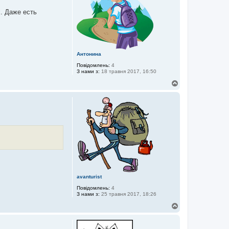
р
и
. Даже есть
Антонина
Повідомлень:
4
З нами з:
18 травня 2017, 16:50
Д
о
г
о
р
и
avanturist
Повідомлень:
4
З нами з:
25 травня 2017, 18:26
Д
о
г
о