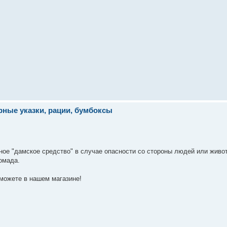
ерные указки, рации, бумбоксы
чное "дамское средство" в случае опасности со стороны людей или жив
омада.
 можете в нашем магазине!