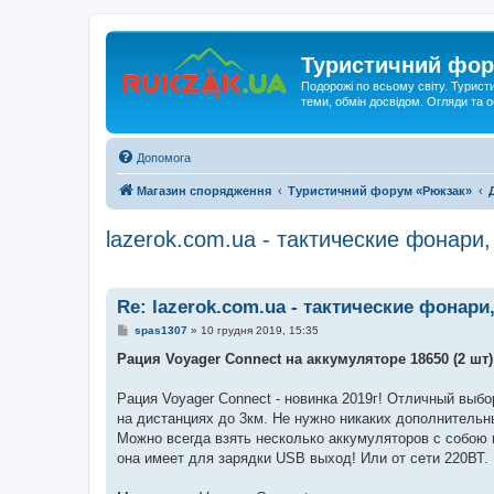
Туристичний фор
Подорожі по всьому світу. Турист
теми, обмін досвідом. Огляди та
Допомога
Магазин спорядження
Туристичний форум «Рюкзак»
lazerok.com.ua - тактические фонари
Re: lazerok.com.ua - тактические фонар
П
spas1307
»
10 грудня 2019, 15:35
о
в
Рация Voyager Connect на аккумуляторе 18650 (2 шт)
і
д
о
Рация Voyager Connect - новинка 2019г! Отличный выб
м
на дистанциях до 3км. Не нужно никаких дополнительн
л
е
Можно всегда взять несколько аккумуляторов с собою в
н
она имеет для зарядки USB выход! Или от сети 220ВТ.
н
я