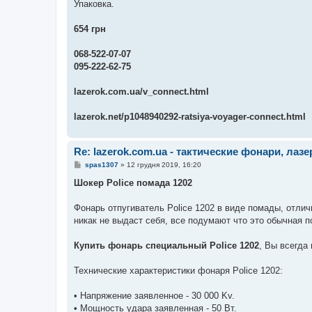
Упаковка.
654 грн
068-522-07-07
095-222-62-75
lazerok.com.ua/v_connect.html
lazerok.net/p1048940292-ratsiya-voyager-connect.html
Re: lazerok.com.ua - тактические фонари, лаз
П
spas1307
»
12 грудня 2019, 16:20
о
в
Шокер Police помада 1202
і
д
о
Фонарь отпугиватель Police 1202 в виде помады, отли
м
никак не выдаст себя, все подумают что это обычная п
л
е
н
Купить фонарь специальный Police 1202
, Вы всегда
н
я
Технические характеристики фонаря Police 1202:
• Напряжение заявленное - 30 000 Kv.
• Мощность удара заявленная - 50 Вт.