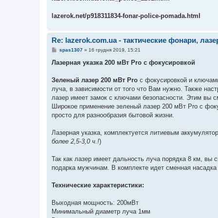
lazerok.net/p918311834-fonar-police-pomada.html
Re: lazerok.com.ua - тактические фонари, лаз
П
spas1307
»
16 грудня 2019, 15:21
о
в
Лазерная указка 200 мВт Pro с фокусировкой
і
д
о
Зеленый лазер 200 мВт Pro
с фокусировкой и ключами
м
луча, в зависимости от того что Вам нужно. Также на
л
е
лазер имеет замок с ключами безопасности. Этим вы 
н
Широкое применение зеленый лазер 200 мВт Pro с фоку
н
я
просто для разнообразия бытовой жизни.
Лазерная указка, комплектуется литиевым аккумуляторо
более 2,5-3,0 ч.!
)
Так как лазер имеет дальность луча порядка 8 км, вы 
подарка мужчинам. В комплекте идет сменная насадка 
Технические характеристики:
Выходная мощность: 200мВт
Минимальный диаметр луча 1мм