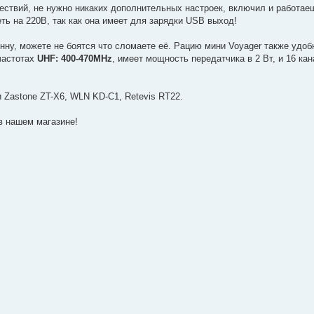
ествий, не нужно никаких дополнительных настроек, включил и работаеш
ть на 220В, так как она имеет для зарядки USB выход!
нну, можете не боятся что сломаете её. Рацию мини Voyager также удоб
 частотах
UHF: 400-470MHz
, имеет мощность передатчика в 2 Вт, и 16 кан
 Zastone ZT-X6, WLN KD-C1, Retevis RT22.
в нашем магазине!