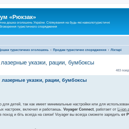
ум «Рюкзак»
ична дошка оголошень України. Спілкування на будь-які навколотуристичні
 обговорення туристичного спорядження
Дошки туристичних оголошень
Продам туристичне спорядження
Ліхтарі
, лазерные указки, рации, бумбоксы
483 пов
и, лазерные указки, рации, бумбоксы
ор для детей, так как имеет минимальные настройки или для использова
ых настроек, включил и работаешь.
Voyager Connect
, работает от
Li-ion
 поход и біть всегда на связи! Voyager вы всегда сможете зарядить
от 