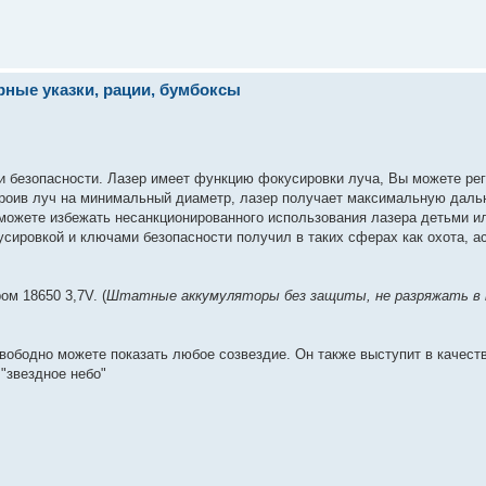
ерные указки, рации, бумбоксы
 безопасности. Лазер имеет функцию фокусировки луча, Вы можете ре
строив луч на минимальный диаметр, лазер получает максимальную даль
сможете избежать несанкционированного использования лазера детьми 
сировкой и ключами безопасности получил в таких сферах как охота, а
м 18650 3,7V. (
Штатные аккумуляторы без защиты, не разряжать в н
свободно можете показать любое созвездие. Он также выступит в качест
"звездное небо"