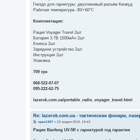
Гнездо для гарнитуры: двухпиновый разъём Кенвуд
Рабочая температура -30/+60°С
Комплектация:
Рация Voyager Travel 2шт
Батарея 3.7В 1500мАч 2шт
Клипса 2шт
Зарядное устройство 2шт
Инструкция 2шт
Упаковка
709 грн
068-522-07-07
095-222-62-75
lazerok.com.ua/portable_radio_voyager_travel.html
Re: lazerok.com.ua - тактические фонари, лаз
П
spas1307
»
23 грудня 2019, 16:43
о
в
Рация Baofeng UV-5R c гарнитурой год гарантии
і
д