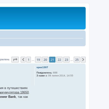
Сторінка
21
з
25
1
19
20
21
22
23
25
Поперед.
Далі
ідомлень
…
…
spas1307
Повідомлень:
688
З нами з:
09 липня 2014, 14:55
ния в путешествиях
 аккумулятора 18650
.
Power Bank
, так как