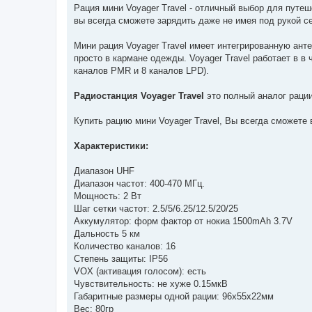
о
Рация мини Voyager Travel - отличный выбор для путеш
м
вы всегда сможете зарядить даже не имея под рукой се
л
е
н
Мини рация Voyager Travel имеет интегрированную анте
н
я
просто в кармане одежды. Voyager Travel работает в в
каналов PMR и 8 каналов LPD).
Радиостанция Voyager Travel
это полный аналог рации
Купить рацию мини Voyager Travel, Вы всегда сможете 
Характеристики:
Диапазон UHF
Диапазон частот: 400-470 МГц.
Мощность: 2 Вт
Шаг сетки частот: 2.5/5/6.25/12.5/20/25
Аккумулятор: форм фактор от нокиа 1500mAh 3.7V
Дальность 5 км
Количество каналов: 16
Cтепень защиты: IP56
VOX (активация голосом): есть
Чувствительность: не хуже 0.15мкВ
Габаритные размеры одной рации: 96х55х22мм
Вес: 80гр