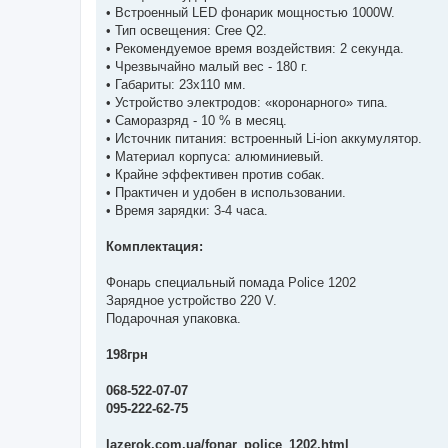
• Встроенный LED фонарик мощностью 1000W.
• Тип освещения: Cree Q2.
• Рекомендуемое время воздействия: 2 секунда.
• Чрезвычайно малый вес - 180 г.
• Габариты: 23x110 мм.
• Устройство электродов: «коронарного» типа.
• Саморазряд - 10 % в месяц.
• Источник питания: встроенный Li-ion аккумулятор.
• Материал корпуса: алюминиевый.
• Крайне эффективен против собак.
• Практичен и удобен в использовании.
• Время зарядки: 3-4 часа.
Комплектация:
Фонарь специальный помада Police 1202
Зарядное устройство 220 V.
Подарочная упаковка.
198грн
068-522-07-07
095-222-62-75
lazerok.com.ua/fonar_police_1202.html