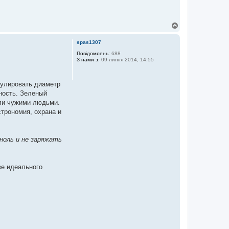
Д
о
г
spas1307
о
р
Повідомлень:
688
З нами з:
09 липня 2014, 14:55
и
гулировать диаметр
ность. Зеленый
или чужими людьми.
строномия, охрана и
оль и не заряжать
ве идеального