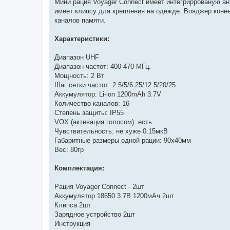
Мини рация Voyager Connect имеет интегриррованую ан
имеет клипсу для крепления на одежде. Вояджер конне
каналов памяти.
Характеристики:
Диапазон UHF
Диапазон частот: 400-470 МГц.
Мощность: 2 Вт
Шаг сетки частот: 2.5/5/6.25/12.5/20/25
Аккумулятор: Li-ion 1200mAh 3.7V
Количество каналов: 16
Cтепень защиты: IP55
VOX (активация голосом): есть
Чувствительность: не хуже 0.15мкВ
Габаритные размеры одной рации: 90х40мм
Вес: 80гр
Комплектация:
Рация Voyager Connect - 2шт
Аккумулятор 18650 3.7В 1200мАч 2шт
Клипса 2шт
Зарядное устройство 2шт
Инструкция