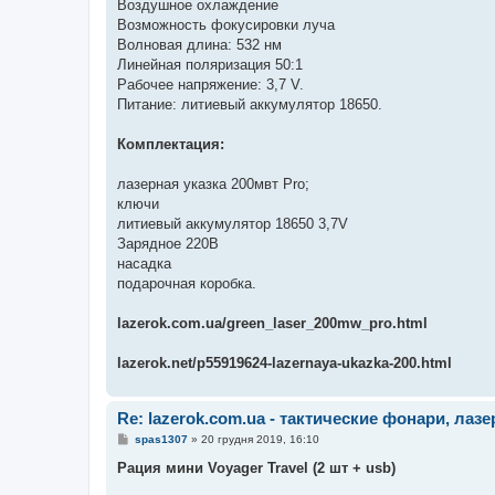
Воздушное охлаждение
Возможность фокусировки луча
Волновая длина: 532 нм
Линейная поляризация 50:1
Рабочее напряжение: 3,7 V.
Питание: литиевый аккумулятор 18650.
Комплектация:
лазерная указка 200мвт Pro;
ключи
литиевый аккумулятор 18650 3,7V
Зарядное 220В
насадка
подарочная коробка.
lazerok.com.ua/green_laser_200mw_pro.html
lazerok.net/p55919624-lazernaya-ukazka-200.html
Re: lazerok.com.ua - тактические фонари, лаз
П
spas1307
»
20 грудня 2019, 16:10
о
в
Рация мини Voyager Travel (2 шт + usb)
і
д