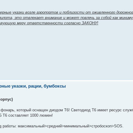
ерные указки возле аэропортов и поблизости от оживленного дорожног
илота, это отвлекает внимание и может повлечь за собой как миним
ствующую меру ответственности согласно ЗАКОНУ!
ерные указки, рации, бумбоксы
корпус)
й фонарь, который оснащен диодом Т6! Светодиод Т6 имеет ресурс служ
05 Т6 составляет 1000 люмен!
в
работы: максимальный>средний>минимальный>стробоскоп>SOS.