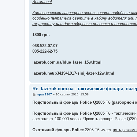
Внимание!
Категорически запрещено использовать подобные лаз
особенно пытаться светить в кабину водителя или п
имуществу или даже здоровью человека и соответ
1800 грн.
068-522-07-07
095-222-62-75
lazerok.com.ua/blue_lazer_15w.html
lazerok.net/p341941917-sinij-lazer-12w.html
Re: lazerok.com.ua - тактические фонари, лаз
П
spas1307
»
10 серпня 2016, 15:59
о
в
Подствольный фонарь Police Q2805 Т6 (разборной 
і
д
о
Подствольный фонарь Police Q2805 Т6
- тактически
м
составляет 100 000 часов. Яркость фонаря Police Q28
л
е
н
Охотничий фонарь Police
2805 T6 имеет
пять режимо
н
я