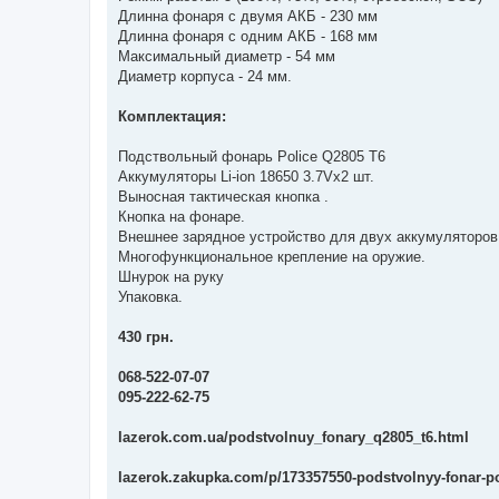
Длинна фонаря с двумя АКБ - 230 мм
Длинна фонаря с одним АКБ - 168 мм
Максимальный диаметр - 54 мм
Диаметр корпуса - 24 мм.
Комплектация:
Подствольный фонарь Police Q2805 Т6
Аккумуляторы Li-ion 18650 3.7Vх2 шт.
Выносная тактическая кнопка .
Кнопка на фонаре.
Внешнее зарядное устройство для двух аккумуляторов
Многофункциональное крепление на оружие.
Шнурок на руку
Упаковка.
430 грн.
068-522-07-07
095-222-62-75
lazerok.com.ua/podstvolnuy_fonary_q2805_t6.html
lazerok.zakupka.com/p/173357550-podstvolnyy-fonar-po