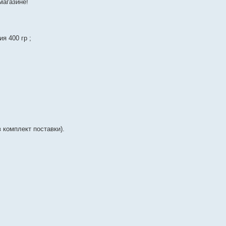
магазине!
я 400 гр ;
 комплект поставки).