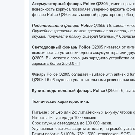
Аккумуляторный фонарь Police Q2805
, имеет прочн
поверхность корпуса позволяет уверенно держать фона
фонаря Police Q2805 есть мощный радиаторные ребра,
Подствольный фонарь Police
Q2805 Т6, имеет мног
Оружейное крепление может крепиться на ствол, на п
оружия, получаете планку Вивера/Пикатини)! Согласи
Светодиодный фонарь Police
Q2805 питается от лити
возможностью установки одного аккумулятора или двух
Q2805, Вы можете с помощью зарядного устройства от
заряжать более 2,5-3,0 ч.!
Фонарь Police Q2805 обладает «surface with anti-skid f
Q2805 Т6 оборудован уплотнительными резиновыми кол
Купить подствольный фонарь Police
Q2805 Т6, вы в
Технические характеристики:
Питание : от 1-го или 2-х литий-ионных аккумуляторов
Яркость Т6 - диода до 1000 люмен
Срок службы светодиода до 100 000 часов.
Улучшенная система защиты от влаги, на резьбе устан
Режим работы: 5 (100%, 75%, 50%, стробоскоп, SOS)