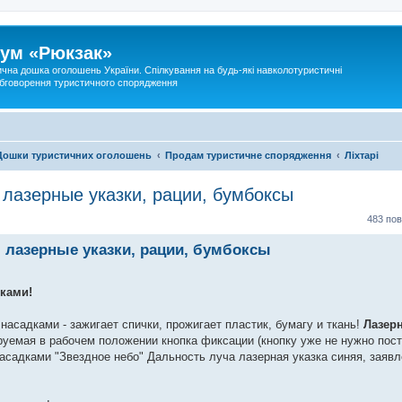
ум «Рюкзак»
ична дошка оголошень України. Спілкування на будь-які навколотуристичні
 обговорення туристичного спорядження
Дошки туристичних оголошень
Продам туристичне спорядження
Ліхтарі
, лазерные указки, рации, бумбоксы
483 по
и, лазерные указки, рации, бумбоксы
ками!
асадками - зажигает спички, прожигает пластик, бумагу и ткань!
Лазерн
руемая в рабочем положении кнопка фиксации (кнопку уже не нужно пос
садками "Звездное небо" Дальность луча лазерная указка синяя, заяв