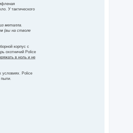
Рифленая
ло. У тактического
из металла.
мм (вы на стволе
зборной корпус с
рь охотничий Police
ряжать в ноль и не
х условиях. Police
 пыли.