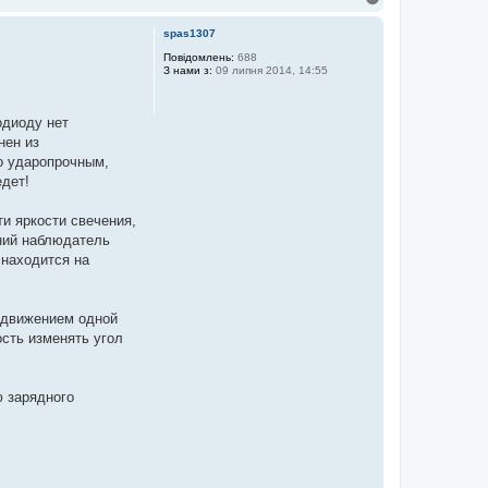
о
г
spas1307
о
р
Повідомлень:
688
З нами з:
09 липня 2014, 14:55
и
одиоду нет
нен из
го ударопрочным,
едет!
и яркости свечения,
ний наблюдатель
 находится на
м движением одной
сть изменять угол
ю зарядного