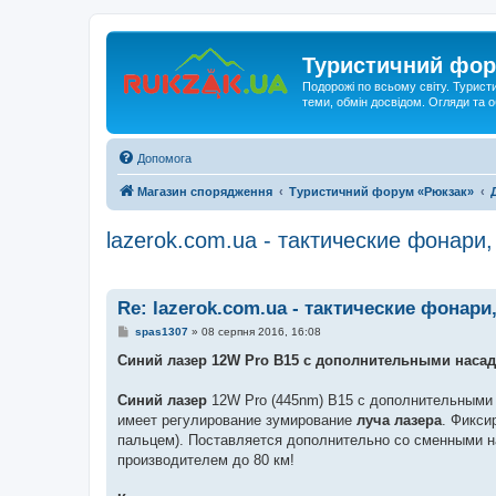
Туристичний фор
Подорожі по всьому світу. Турист
теми, обмін досвідом. Огляди та
Допомога
Магазин спорядження
Туристичний форум «Рюкзак»
lazerok.com.ua - тактические фонари
Re: lazerok.com.ua - тактические фонар
П
spas1307
»
08 серпня 2016, 16:08
о
в
Синий лазер 12W Pro B15 с дополнительными насад
і
д
о
Синий лазер
12W Pro (445nm) B15 с дополнительными н
м
имеет регулирование зумирование
луча лазера
. Фикси
л
е
пальцем). Поставляется дополнительно со сменными на
н
производителем до 80 км!
н
я