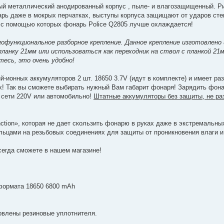
ый металлический анодированный корпус , пыле- и влагозащищенный. 
рь даже в мокрых перчатках, выступы корпуса защищают от ударов стек
 с помощью которых фонарь Police Q2805 лучше охлаждается!
офункциональное разборное крепление. Данное крепление изготовлено 
ланку 21мм или использоваться как переходник на ствол с планкой 21
тесь, это очень удобно!
й-ионных аккумуляторов 2 шт. 18650 3.7V (идут в комплекте) и имеет ра
! Так вы сможете выбирать нужный Вам габарит фонаря! Зарядить фона
 сети 220V или автомобильно!
Штатные аккумуляторы без защиты, не раз
unction», которая не дает скользить фонарю в руках даже в экстремальны
ьцами на резьбовых соединениях для защиты от проникновения влаги и
сегда сможете в нашем магазине!
 формата 18650 6800 mAh
овлены резиновые уплотнителя.