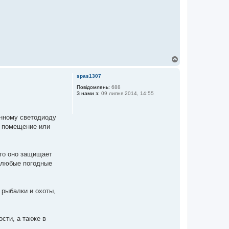
Д
о
г
spas1307
о
р
Повідомлень:
688
З нами з:
09 липня 2014, 14:55
и
нному светодиоду
е помещение или
что оно защищает
ы любые погодные
 рыбалки и охоты,
сти, а также в