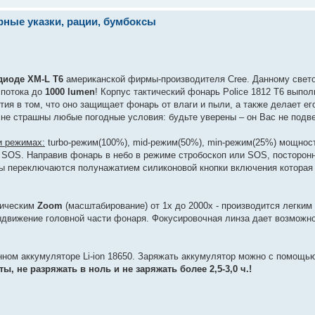
ерные указки, рации, бумбоксы
диоде XM-L T6
американской фирмы-производителя Cree. Данному свет
 потока до
1000 lumen
! Корпус тактический фонарь Police 1812 T6 выпол
ия в том, что оно защищает фонарь от влаги и пыли, а также делает е
не страшны любые погодные условия: будьте уверены – он Вас не подв
и режимах:
turbo-режим(100%), mid-режим(50%), min-режим(25%) мощност
 SOS. Направив фонарь в небо в режиме стробоскоп или SOS, посторон
мы переключаются полунажатием силиконовой кнопки включения которая
тическим
Zoom
(масштабирование) от 1х до 2000х - производится легки
движение головной части фонаря. Фокусировочная линза дает возможно
онном аккумуляторе Li-ion 18650. Заряжать аккумулятор можно с помощь
, не разряжать в ноль и не заряжать более 2,5-3,0 ч.!