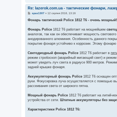
Re: lazerok.com.ua - тактические фонари, лаз
П
spas1307
»
12 серпня 2016, 13:16
о
в
Фонарь тактический Police 1812 T6 - очень мощный!
і
д
о
Фонарь Police
1812 T6 работает на мощнейшем
свето
м
аналогов, так как он обеспечивает мощность светового
л
е
анодированного алюминия. Особенность данного покрыт
н
покрытие фонаря устойчиво к коррозии. Этому фонарю 
н
я
Светодиодный фонарь Police
1812 T6 работает в
пят
режим стробоскоп (аварийный мигающий свет) и режим
может увидеть луч света в радиусе 900 метров. Режи
задней крышке фонаря.
Аккумуляторный фонарь Police
1812 T6 оснащен оп
руки. Фокусировка луча осуществляется с помощью вы
рассеивания света от широкого пятна.
Мощный фонарь Police
1812 T6 работает на литий-и
устройства от сети.
Штатные аккумуляторы без защиты
Характеристики Police 1812 T6: