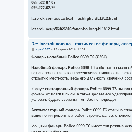
068-522-07-07
095-222-62-75
lazerok.com.ua/tactical_flashlight_BL1812.html
lazerok.net/p56469246-fonar-bailong-bl1812.html
Re: lazerok.com.ua - тактические фонари, лаз
П
spas1307
»
22 серпня 2016, 12:59
о
в
Фонарь налобный Police 6699 T6 (C204)
і
д
о
Налобный фонарь Police
6699 T6 работает на мощн
м
нет аналогов, так как он обеспечивает мощность свет
л
е
открытую местность, ведь его дальность свечения сос
н
н
я
Корпус
светодиодный фонарь Police 6699
T6 выполне
фонарь от влаги и пыли, а также делает его ударопр
условия: будьте уверены – он Вас не подведет!
Аккумуляторный фонарь
Police 6699 T6 отлично спр
выполнения ремонтных работ, строительства, отключе
Мощный
фонарь Police
6699 T6 имеет
три режима
осве
режиме стробоскопа.