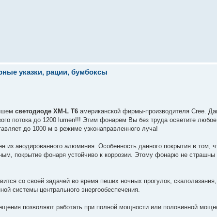
ерные указки, рации, бумбоксы
ейшем
светодиоде XM-L T6
американской фирмы-производителя Cree. Да
ового потока до 1200 lumen!!! Этим фонарем Вы без труда осветите любо
тавляет до 1000 м в режиме узконаправленного луча!
н из анодированного алюминия. Особенность данного покрытия в том, 
очным, покрытие фонаря устойчиво к коррозии. Этому фонарю не страшн
авится со своей задачей во время пеших ночных прогулок, скалолазания,
нной системы центрального энергообеспечения.
щения позволяют работать при полной мощности или половинной мощно