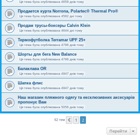
Ця тема була опублікована 4659 днів тому
Продается курта Norrona, Polartec® Thermal Pro®
Ця тема була опублікована 4582 дні тому
Продам трусы-боксеры Calvin Klein
Ця тема була опублікована 4644 дні тому
Термофутболка Terramar UPF 25+
Ця тема була опублікована 4796 днів тому
Шорты для бега New Balance
Ця тема була опублікована 4796 днів тому
Балаклава OR
Ця тема була опублікована 4947 днів тому
Шапка флис
Ця тема була опублікована 4947 днів тому
Наш магазин пляжного одягу та ексклюзивних аксесуарів
пропонує Вам
Ця тема була опублікована 5056 днів тому
1
2
Поперед.
62 тем
Перейти