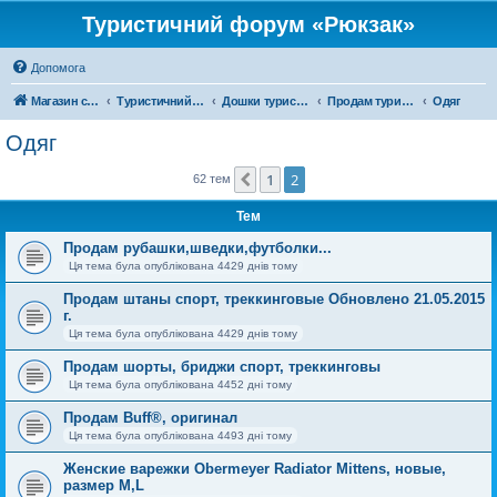
Туристичний форум «Рюкзак»
Допомога
Магазин спорядження
Туристичний форум «Рюкзак»
Дошки туристичних оголошень
Продам туристичне спорядження
Одяг
Одяг
1
2
Поперед.
62 тем
Тем
Продам рубашки,шведки,футболки...
Ця тема була опублікована 4429 днів тому
Продам штаны спорт, треккинговые Обновлено 21.05.2015
г.
Ця тема була опублікована 4429 днів тому
Продам шорты, бриджи спорт, треккинговы
Ця тема була опублікована 4452 дні тому
Продам Buff®, оригинал
Ця тема була опублікована 4493 дні тому
Женские варежки Obermeyer Radiator Mittens, новые,
размер M,L