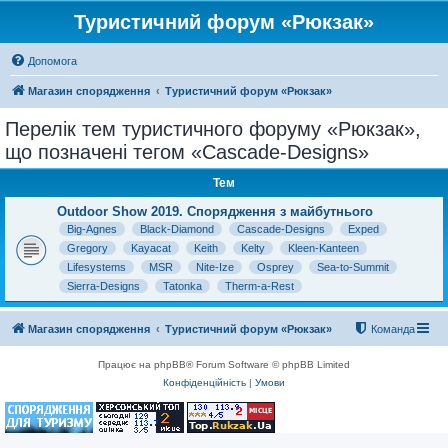
Туристичний форум «Рюкзак»
Допомога
Магазин спорядження
Туристичний форум «Рюкзак»
Перелік тем туристичного форуму «Рюкзак»,
що позначені тегом «Cascade-Designs»
Тем
Outdoor Show 2019. Спорядження з майбутнього
Big-Agnes
Black-Diamond
Cascade-Designs
Exped
Gregory
Kayacat
Keith
Kelty
Kleen-Kanteen
Lifesystems
MSR
Nite-Ize
Osprey
Sea-to-Summit
Sierra-Designs
Tatonka
Therm-a-Rest
Магазин спорядження
Туристичний форум «Рюкзак»
Команда
Працює на phpBB® Forum Software © phpBB Limited
Конфіденційність
|
Умови