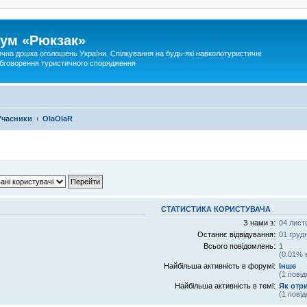
ум «Рюкзак»
ична дошка оголошень України. Спілкування на будь-які навколотуристичні
 обговорення туристичного спорядження
Учасники
OlaOlaR
СТАТИСТИКА КОРИСТУВАЧА
З нами з:
04 лист
Останнє відвідування:
01 груд
Всього повідомлень:
1
(0.01% 
Найбільша активність в форумі:
Інше
(1 пові
Найбільша активність в темі:
Як отр
(1 пові