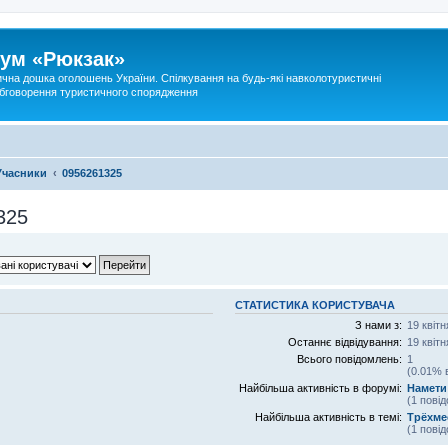
ум «Рюкзак»
ична дошка оголошень України. Спілкування на будь-які навколотуристичні
 обговорення туристичного спорядження
Учасники
0956261325
325
СТАТИСТИКА КОРИСТУВАЧА
З нами з:
19 квітн
Останнє відвідування:
19 квітн
Всього повідомлень:
1
(0.01% 
Найбільша активність в форумі:
Намети
(1 пові
Найбільша активність в темі:
Трёхмес
(1 пові