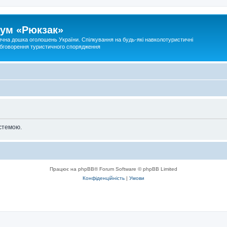
ум «Рюкзак»
ична дошка оголошень України. Спілкування на будь-які навколотуристичні
 обговорення туристичного спорядження
стемою.
Працює на phpBB® Forum Software © phpBB Limited
Конфіденційність
|
Умови