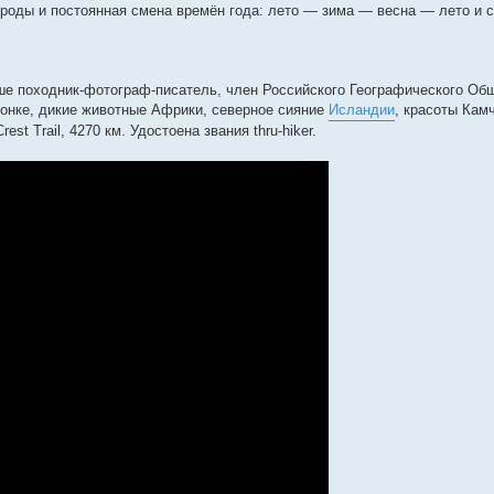
роды и постоянная смена времён года: лето — зима — весна — лето и с
ше походник-фотограф-писатель, член Российского Географического Об
зонке, дикие животные Африки, северное сияние
Исландии
, красоты Камч
t Trail, 4270 км. Удостоена звания thru-hiker.