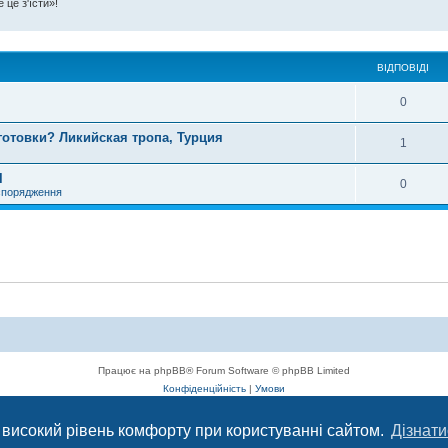
 це з'їсти»!
ВІДПОВІДІ
0
готовки? Ликийская тропа, Турция
1
l
0
спорядження
Працює на phpBB® Forum Software © phpBB Limited
Конфіденційність
|
Умови
 високий рівень комфорту при користуванні сайтом.
Дізнати