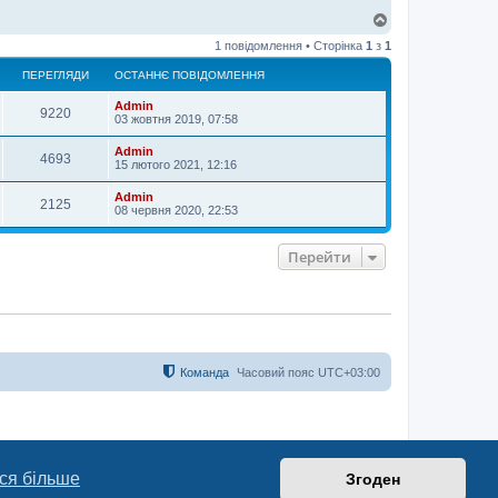
Д
о
1 повідомлення • Сторінка
1
з
1
г
о
ПЕРЕГЛЯДИ
ОСТАННЄ ПОВІДОМЛЕННЯ
р
и
Admin
9220
03 жовтня 2019, 07:58
Admin
4693
15 лютого 2021, 12:16
Admin
2125
08 червня 2020, 22:53
Перейти
Команда
Часовий пояс
UTC+03:00
ся більше
Згоден