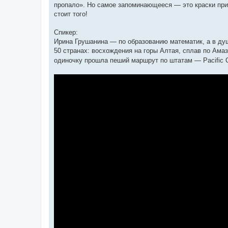
пропало». Но самое запоминающееся — это краски при
стоит того!
Спикер:
Ирина Грушанина — по образованию математик, а в ду
50 странах: восхождения на горы Алтая, сплав по Ама
одиночку прошла пеший маршрут по штатам — Pacific Cres