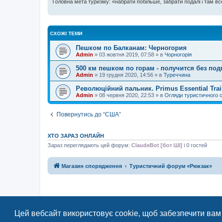
Головна мета туризму: «набрати побільше, забрати подалі і там все
СХОЖІ ТЕМИ
Пешком по Балканам: Черногория
Admin
»
03 жовтня 2019, 07:58
» в
Чорногорія
500 км пешком по горам - получится без под
Admin
»
19 грудня 2020, 14:56
» в
Туреччина
Революційний пальник. Primus Essential Trai
Admin
»
08 червня 2020, 22:53
» в
Огляди туристичного 
Повернутись до “США”
ХТО ЗАРАЗ ОНЛАЙН
Зараз переглядають цей форум:
ClaudeBot [бот ШІ]
і 0 гостей
Магазин спорядження
Туристичний форум «Рюкзак»
Цей вебсайт використовує cookie, щоб забезпечити вам