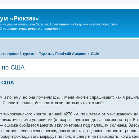
ум «Рюкзак»
ична дошка оголошень України. Спілкування на будь-які навколотуристичні
 обговорення туристичного спорядження
Закордонний туризм
Туризм у Північній Америці
США
ом по США
по США
м и почему, но она поменялась… Меня многие спрашивают: как я решилас
 Я просто пошла, без подготовки, потому что это моё».
ут тихоокеанского хребта, длиной 4270 км, по штатам от мексиканской до
климатическими условиями (от жары в пустыне до заснеженных гор). Ко
 — ошибка обойдётся многими километрами под палящим солнцем. Здес
 палатку в совершенно неожиданных местах, оценишь важность грелок. 
орму, прокладывать маршрут по пояс в снегу и не паниковать, когда каж