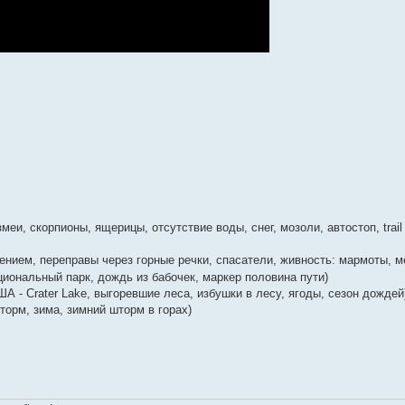
меи, скорпионы, ящерицы, отсутствие воды, снег, мозоли, автостоп, trail 
нием, переправы через горные речки, спасатели, живность: мармоты, м
циональный парк, дождь из бабочек, маркер половина пути)
США - Crater Lake, выгоревшие леса, избушки в лесу, ягоды, сезон дождей
 шторм, зима, зимний шторм в горах)