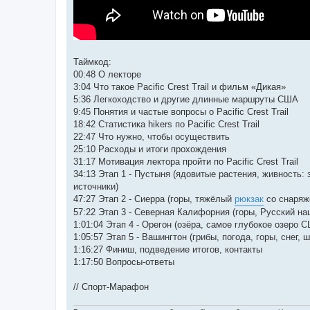
Таймкод:
00:48 О лекторе
3:04 Что такое Pacific Crest Trail и фильм «Дикая»
5:36 Легкоходство и другие длинные маршруты США
9:45 Понятия и частые вопросы о Pacific Crest Trail
18:42 Статистика hikers по Pacific Crest Trail
22:47 Что нужно, чтобы осуществить
25:10 Расходы и итоги прохождения
31:17 Мотивация лектора пройти по Pacific Crest Trail
34:13 Этап 1 - Пустыня (ядовитые растения, живность: з
источники)
47:27 Этап 2 - Сиерра (горы, тяжёлый
рюкзак
со снаряже
57:22 Этап 3 - Северная Калифорния (горы, Русский на
1:01:04 Этап 4 - Орегон (озёра, самое глубокое озеро 
1:05:57 Этап 5 - Вашингтон (грибы, погода, горы, снег,
1:16:27 Финиш, подведение итогов, контакты
1:17:50 Вопросы-ответы
// Спорт-Марафон