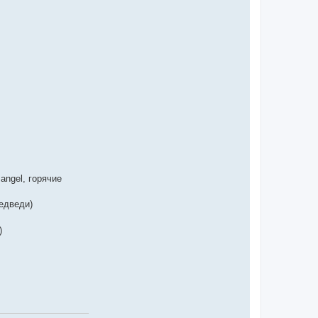
angel, горячие
едведи)
)