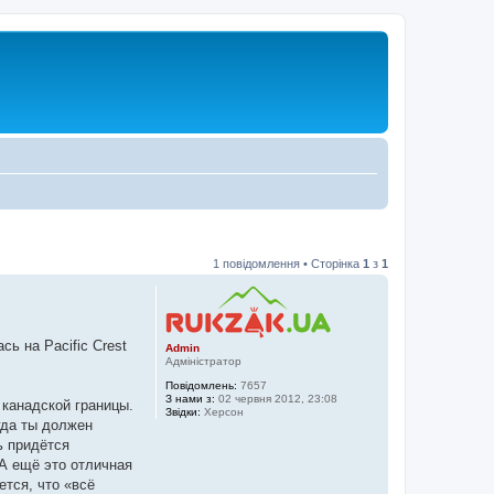
1 повідомлення • Сторінка
1
з
1
ь на Pacific Crest
Admin
Адміністратор
Повідомлень:
7657
З нами з:
02 червня 2012, 23:08
 канадской границы.
Звідки:
Херсон
гда ты должен
ь придётся
А ещё это отличная
ется, что «всё