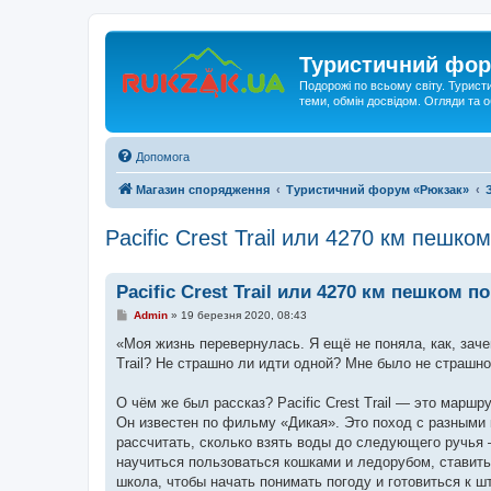
Туристичний фор
Подорожі по всьому світу. Турист
теми, обмін досвідом. Огляди та
Допомога
Магазин спорядження
Туристичний форум «Рюкзак»
Pacific Crest Trail или 4270 км пешк
Pacific Crest Trail или 4270 км пешком 
П
Admin
»
19 березня 2020, 08:43
о
в
«Моя жизнь перевернулась. Я ещё не поняла, как, заче
і
Trail? Не страшно ли идти одной? Мне было не страшно.
д
о
м
О чём же был рассказ? Pacific Crest Trail — это маршр
л
е
Он известен по фильму «Дикая». Это поход с разными 
н
рассчитать, сколько взять воды до следующего ручья
н
я
научиться пользоваться кошками и ледорубом, ставить
школа, чтобы начать понимать погоду и готовиться к шт