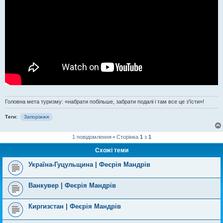
Головна мета туризму: «набрати побільше, забрати подалі і там все це з'їсти»!
Теги:
Запоріжжя
1 повідомлення • Сторінка
1
з
1
Схожі теми
Україна-Гуцульщина | Феєрія Мандрів
Ванкувер | Феєрія Мандрів
Киргизстан | Феєрія Мандрів