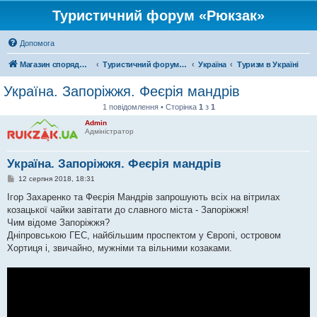
Туристичний форум «Рюкзак»
Допомога
Магазин спорядження
Туристичний форум «Рюкзак»
Україна
Туризм в Україні
Україна. Запоріжжя. Феєрія мандрів
1 повідомлення • Сторінка
1
з
1
Admin
Адміністратор
Україна. Запоріжжя. Феєрія мандрів
П
12 серпня 2018, 18:31
о
в
Ігор Захаренко та Феєрія Мандрів запрошують всіх на вітрилах
і
козацької чайки завітати до славного міста - Запоріжжя!
д
о
Чим відоме Запоріжжя?
м
Дніпровською ГЕС, найбільшим проспектом у Європі, островом
л
е
Хортиця і, звичайно, мужніми та вільними козаками.
н
н
я