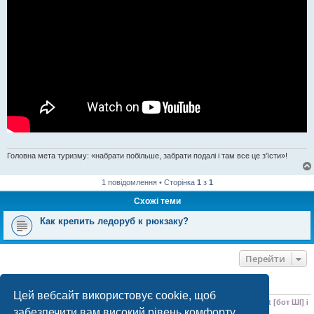
Головна мета туризму: «набрати побільше, забрати подалі і там все це з'їсти»!
1 повідомлення • Сторінка
1
з
1
Схожі теми
Как крепить ледоруб к рюкзаку?
Перейти
ХТО ЗАРАЗ ОНЛАЙН
Цей вебсайт використовує cookie, щоб
Зараз переглядають цей форум:
ClaudeBot [бот ШІ]
,
Meta-ExternalAgent [бот ШІ]
і
забезпечити вам високий рівень комфорту
1 гість