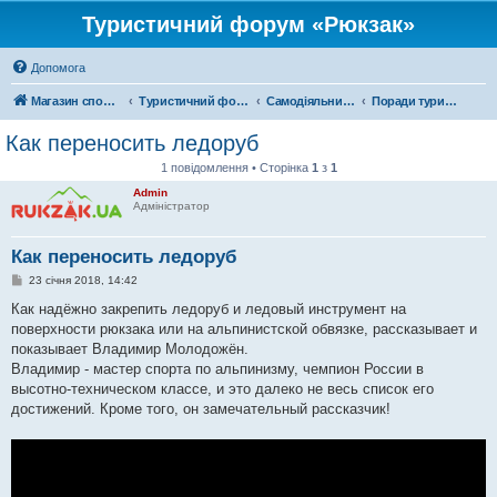
Туристичний форум «Рюкзак»
Допомога
Магазин спорядження
Туристичний форум «Рюкзак»
Самодіяльний туризм
Поради туристам
Как переносить ледоруб
1 повідомлення • Сторінка
1
з
1
Admin
Адміністратор
Как переносить ледоруб
П
23 січня 2018, 14:42
о
в
Как надёжно закрепить ледоруб и ледовый инструмент на
і
поверхности рюкзака или на альпинистской обвязке, рассказывает и
д
о
показывает Владимир Молодожён.
м
Владимир - мастер спорта по альпинизму, чемпион России в
л
е
высотно-техническом классе, и это далеко не весь список его
н
достижений. Кроме того, он замечательный рассказчик!
н
я