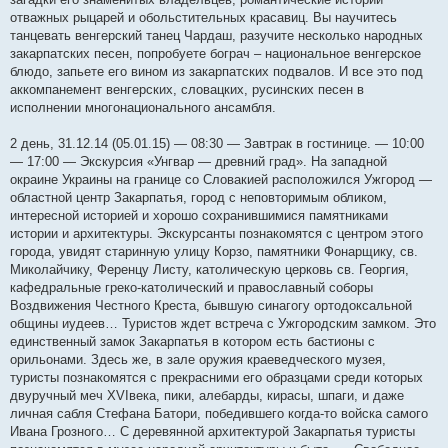
отважных рыцарей и обольстительных красавиц. Вы научитесь
танцевать венгерский танец Чардаш, разучите несколько народных
закарпатских песен, попробуете бограч – национальное венгерское
блюдо, запьете его вином из закарпатских подвалов. И все это под
аккомпанемент венгерских, словацких, русинских песен в
исполнении многонационального ансамбля.
2 день, 31.12.14 (05.01.15) — 08:30 — Завтрак в гостинице. — 10:00
— 17:00 — Экскурсия «Унгвар — древний град». На западной
окраине Украины на границе со Словакией расположился Ужгород —
областной центр Закарпатья, город с неповторимым обликом,
интересной историей и хорошо сохранившимися памятниками
истории и архитектуры. Экскурсанты познакомятся с центром этого
города, увидят старинную улицу Корзо, памятники Фонарщику, св.
Миколайчику, Ференцу Листу, католическую церковь св. Георгия,
кафедральные греко-католический и православный соборы
Воздвижения Честного Креста, бывшую синагогу ортодоксальной
общины иудеев… Туристов ждет встреча с Ужгородским замком. Это
единственный замок Закарпатья в котором есть бастионы с
орильонами. Здесь же, в зале оружия краеведческого музея,
туристы познакомятся с прекрасними его образцами среди которых
двуручный меч XVIвека, пики, алебарды, кирасы, шпаги, и даже
личная сабля Стефана Батори, победившего когда-то войска самого
Ивана Грозного… С деревянной архитектурой Закарпатья туристы