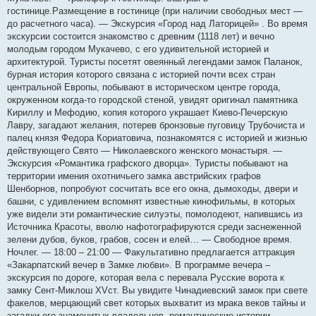
гостинице.Размещение в гостинице (при наличии свободных мест —
до расчетного часа). — Экскурсия «Город над Латорицей» . Во время
экскурсии состоится знакомство с древним (1118 лет) и вечно
молодым городом Мукачево, с его удивительной историей и
архитектурой. Туристы посетят овеянный легендами замок Паланок,
бурная история которого связана с историей почти всех стран
центральной Европы, побывают в историческом центре города,
окруженном когда-то городской стеной, увидят оригинал памятника
Кириллу и Мефодию, копия которого украшает Киево-Печерскую
Лавру, загадают желания, потерев бронзовые пуговицу Трубочиста и
палец князя Федора Кориатовича, познакомятся с историей и жизнью
действующего Свято — Николаевского женского монастыря. —
Экскурсия «Романтика графского дворца». Туристы побывают на
территории имения охотничьего замка австрийских графов
Шенборнов, попробуют сосчитать все его окна, дымоходы, двери и
башни, с удивлением вспомнят известные кинофильмы, в которых
уже видели эти романтические силуэты, помолодеют, напившись из
Источника Красоты, вволю нафотографируются среди заснеженной
зелени дубов, буков, грабов, сосен и елей… — Свободное время.
Ночлег. — 18:00 – 21:00 — Факультативно предлагается аттракция
«Закарпатский вечер в Замке любви». В программе вечера –
экскурсия по дороге, которая вела с перевала Русские ворота к
замку Сент-Миклош XVст. Вы увидите Чинадиевский замок при свете
факелов, мерцающий свет которых выхватит из мрака веков тайны и
загадки его знаменитых владельцев, романтические истории