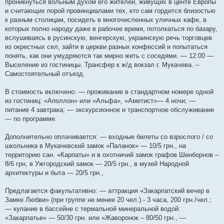
проникнуться вольным духом его жителей, живущих в центе Европы
и считающих порой провинциалами тех, кто сам гордится близостью
к разным столицам, посидеть в многочисленных уличных кафе, в
которых полно народу даже в рабочее время, потолкаться по базару,
вслушиваясь в русинскую, венгерскую, украинскую речь торговцев
из окрестных сел, зайти в церкви разных конфессий и попытаться
понять, как они умудряются так мирно жить с соседями. — 12:00 —
Выселение из гостиницы. Трансфер к ж/д вокзал г. Мукачева. –
Самостоятельный отъезд.
В стоимость включено: — проживание в стандартном номере одной
из гостиниц: «Аполлон» или «Альфа», «Аметист»— 4 ночи; —
питание 4 завтрака; — экскурсионное и транспортное обслуживание
— по программе.
Дополнительно оплачивается: — входные билеты со взрослого / со
школьника в Мукачевский замок «Паланок» — 10/5 грн., на
территорию сан. «Карпаты» и в охотничий замок графов Шенборнов –
8/6 грн, в Ужгородский замок — 20/5 грн., в музей Народной
архитектуры и быта — 20/5 грн.,
Предлагается факультативно: — аттракция «Закарпатский вечер в
Замке Любви» (при группе не менее 20 чел.).- 3 часа, 200 грн./чел.;
— купание в бассейне с термальной минеральной водой:
«Закарпатье» — 50/30 грн. или «Жаворонок – 80/50 грн., —