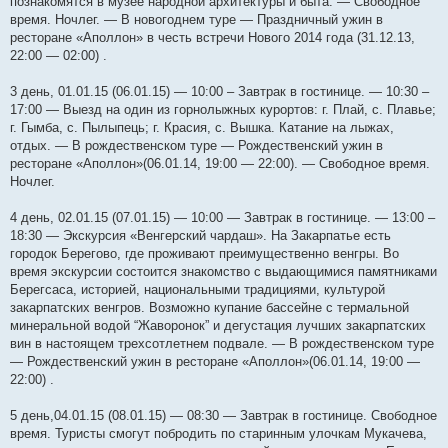
познакомятся в музее народной архитектуры и быта. — Свободное
время. Ночлег. — В новогоднем туре — Праздничный ужин в
ресторане «Аполлон» в честь встречи Нового 2014 года (31.12.13,
22:00 — 02:00) .
3 день, 01.01.15 (06.01.15) — 10:00 – Завтрак в гостинице. — 10:30 –
17:00 — Выезд на один из горнолыжных курортов: г. Плай, с. Плавье;
г. Гымба, с. Пылыпець; г. Красия, с. Вышка. Катание на лыжах,
отдых. — В рождественском туре — Рождественский ужин в
ресторане «Аполлон»(06.01.14, 19:00 — 22:00). — Свободное время.
Ночлег.
4 день, 02.01.15 (07.01.15) — 10:00 — Завтрак в гостинице. — 13:00 –
18:30 — Экскурсия «Венгерский чардаш». На Закарпатье есть
городок Берегово, где проживают преимущественно венгры. Во
время экскурсии состоится знакомство с выдающимися памятниками
Берегсаса, историей, национальными традициями, культурой
закарпатских венгров. Возможно купание бассейне с термальной
минеральной водой “Жаворонок” и дегустация лучших закарпатских
вин в настоящем трехсотлетнем подвале. — В рождественском туре
— Рождественский ужин в ресторане «Аполлон»(06.01.14, 19:00 —
22:00) .
5 день,04.01.15 (08.01.15) — 08:30 — Завтрак в гостинице. Свободное
время. Туристы смогут побродить по старинным улочкам Мукачева,