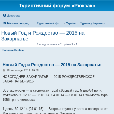
Туристичний форум «Рюкзак»
Допомога
Магазин спорядження
Туристичний форум «Рюкзак»
Україна
Туризм у Карпатах
Новый Год и Рождество — 2015 на
Закарпатье
1 повідомлення • Сторінка
1
з
1
Василий Сербин
Новый Год и Рождество — 2015 на Закарпатье
П
19 листопада 2014, 16:29
о
в
НОВОГОДНЕЕ ЗАКАРПАТЬЕ — 2015 РОЖДЕСТВЕНСКОЕ
і
ЗАКАРПАТЬЕ- 2015
д
о
м
Все экскурсии — в стоимости тура! сборный тур, 5 дней/4 ночи,
л
е
Мукачево 30.12.13 — 03.01.14, 04.01.14 — 08.01.14 Стоимость тура
н
1955 грн. с человека
н
я
1 день, 30.12.14 (04.01.15) — Встреча группы у вагона поезда на ст.
Мукачево. — Трансфер к гостинице. Завтрак в